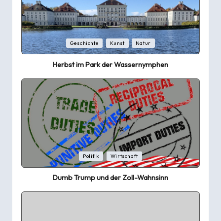
Posted
Geschichte
Kunst
Natur
in
Herbst im Park der Wassernymphen
Posted
Politik
Wirtschaft
in
Dumb Trump und der Zoll-Wahnsinn