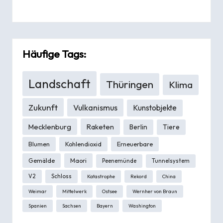
Häufige Tags:
Landschaft
Thüringen
Klima
Zukunft
Vulkanismus
Kunstobjekte
Mecklenburg
Raketen
Berlin
Tiere
Blumen
Kohlendioxid
Erneuerbare
Gemälde
Maori
Peenemünde
Tunnelsystem
V2
Schloss
Katastrophe
Rekord
China
Weimar
Mittelwerk
Ostsee
Wernher von Braun
Spanien
Sachsen
Bayern
Washington