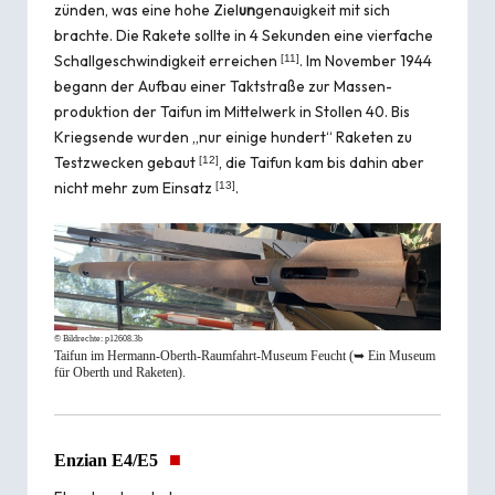
zünden, was eine hohe Ziel
un
genauigkeit mit sich
brachte. Die Rakete sollte in 4 Sekunden eine vierfache
Schall­ge­schwindigkeit er­reichen
. Im No­vember 1944
[
11
]
begann der Aufbau einer Takt­straße zur Massen­
produktion der Taifun im Mittel­werk in Stollen 40. Bis
Kriegs­ende wurden „nur einige hundert“ Raketen zu
Test­zwecken gebaut
, die Taifun kam bis dahin aber
[
12
]
nicht mehr zum Ein­satz
.
[
13
]
© Bildrechte:
p12608.3b
Taifun im Hermann-Oberth-Raumfahrt-Museum Feucht (➥
Ein Museum
für Oberth und Raketen
).
■
Enzian E4/E5