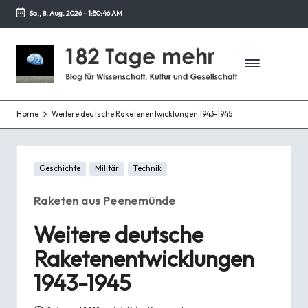
Sa., 8. Aug. 2026
-
1:50:47 AM
Zurück
zum
1
Blog
Inhalt
für
8
Wissenschaft,
2
Kultur
und
Home
Weitere deutsche Raketenentwicklungen 1943-1945
T
Gesellschaft
a
Posted
g
Geschichte
Militär
Technik
in
e
Raketen aus Peenemünde
m
Weitere deutsche
e
Raketenentwicklungen
h
1943-1945
r