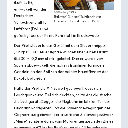
(Luft-Luft),
entwickelt von der
© Bildrechte:
p12608.9
Deutschen
Ruhrstahl X-4 mit Holzflügeln (im
Deutschen Technikmuseum Berlin).
Versuchsanstalt für
Luftfahrt (DVL) und
gefertigt bei der Firma Ruhrstahl in Brackswede.
Der Pilot steuerte das Gerät mit dem Steuerknüppel
„Knirps“. Die Steuersignale wurden über einen Draht
(5.500 m, 0,2 mm stark) geleitet. Dieser wurde von
Spulen abgewickelt, die sich in stromlinienförmigen
Gondeln an den Spitzen der beiden Hauptflossen der
Rakete befanden.
Hatte der Pilot die X-4 soweit gesteuert, dass sich
Leuchtpunkt und Ziel sich deckten, sollte das akustische
Zielsuchgerät „Dogge“ die Flugbahn im letzten Teil der
Flugbahn korrigieren und die Abwehrbewegungen des
Gegners ausgleichen, der akustische Zielanzeigezünder
„Meise“ zündete dann, vom Motorengeräusch des Zieles
angeregt, auf 7 Meter Entfernung die 20 kg schwere