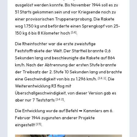
ausgelöst werden konnte. Bis November 1944 soll es zu
51 Starts gekommen sein und vor Kriegsende noch zu
einer provisorischen Truppenerprobung. Die Rakete
wog 1.750 kg und beförderte einen Sprengkopf von 25-
150 kg 6 bis 8 Kilometer hoch
.
[
14
]
Die Rheintochter war die erste zweistufige
Feststoffrakete der Welt. Der Startteil brannte 0,6
Sekunden lang und beschleunigte die Rakete auf 864
km/h. Nach der Abtrennung der ersten Stufe brannte
der Treibsatz der 2. Stufe 10 Sekunden lang und brachte
eine Geschwindigkeit von bis zu 1.296 km/h.
. Die
[
14.1
]
Weiterentwicklung R3 flog mit
Überschallgeschwindigkeit, von dieser Version gab es
aber nur 7 Teststarts
.
[
14.2
]
Die Entwicklung wurde auf Befehl ➥
Kammlers
am 6.
Februar 1944 zugunsten anderer Projekte
eingestellt
.
[
15
]