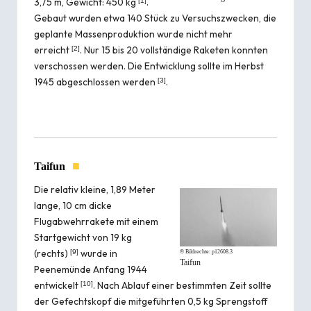
3,75 m, Gewicht: 450 kg
.
[
1
]
Gebaut wurden etwa 140 Stück zu Versuchs­zwecken, die
geplante Massen­produktion wurde nicht mehr
erreicht
. Nur 15 bis 20 voll­ständige Raketen konnten
[
2
]
ver­schossen werden. Die Ent­wicklung sollte im Herbst
1945 abgeschlossen werden
.
[
3
]
■
Taifun
Die relativ kleine, 1,89 Meter
lange, 10 cm dicke
Flugabwehrrakete mit einem
Startgewicht von 19 kg
(rechts)
wurde in
[
9
]
© Bildrechte:
p12608.3
Taifun
Peenemünde Anfang 1944
entwickelt
. Nach Ab­lauf einer be­stimm­ten Zeit soll­te
[
10
]
der Gefechts­kopf die mit­ge­führ­ten 0,5 kg Spreng­stoff