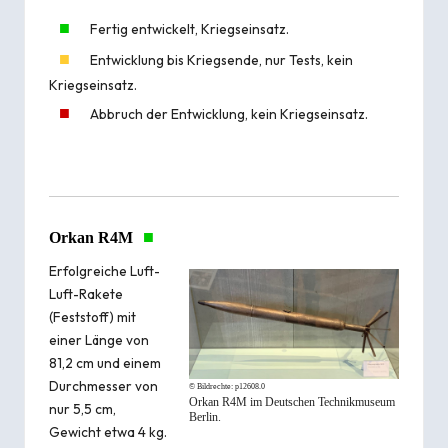
■
Fertig entwickelt, Kriegseinsatz.
■
Entwicklung bis Kriegsende, nur Tests, kein
Kriegseinsatz.
■
Abbruch der Entwicklung, kein Kriegseinsatz.
■
Orkan R4M
Erfolgreiche Luft-
Luft-Rakete
(Feststoff) mit
einer Länge von
81,2 cm und einem
Durchmesser von
© Bildrechte:
p12608.0
Orkan R4M im Deutschen Technikmuseum
nur 5,5 cm,
Berlin.
Gewicht etwa 4 kg.