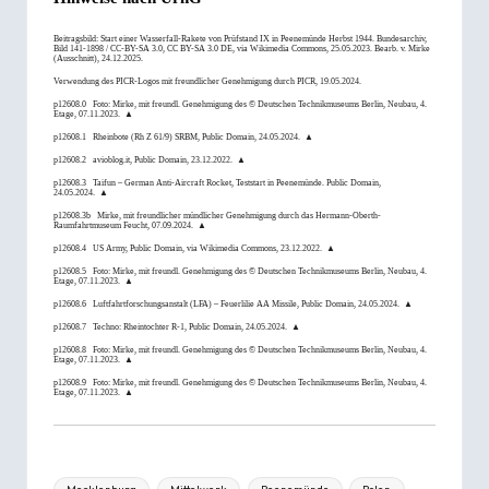
Beitragsbild: Start einer Wasserfall-Rakete von Prüfstand IX in Peenemünde Herbst 1944. Bundesarchiv,
Bild 141-1898 /
CC-BY-SA 3.0, CC BY-SA 3.0 DE
, via Wikimedia Commons, 25.05.2023. Bearb. v.
Mirke
(Ausschnitt), 24.12.2025.
Verwendung des PICR-Logos mit freundlicher Genehmigung durch
PICR
, 19.05.2024.
p12608.0
Foto:
Mirke
, mit freundl. Genehmigung des ©
Deutschen Technikmuseums Berlin
, Neubau, 4.
Etage, 07.11.2023.
▲
p12608.1
Rheinbote (Rh Z 61/9) SRBM
, Public Domain, 24.05.2024.
▲
p12608.2
avioblog.it
, Public Domain, 23.12.2022.
▲
p12608.3
Taifun – German Anti-Aircraft Rocket
, Teststart in Peenemünde. Public Domain,
24.05.2024.
▲
p12608.3b
Mirke
, mit freundlicher mündlicher Genehmigung durch das
Hermann-Oberth-
Raumfahrtmuseum
Feucht, 07.09.2024.
▲
p12608.4
US Army
, Public Domain, via Wikimedia Commons, 23.12.2022.
▲
p12608.5
Foto:
Mirke
, mit freundl. Genehmigung des ©
Deutschen Technikmuseums Berlin
, Neubau, 4.
Etage, 07.11.2023.
▲
p12608.6
Luftfahrtforschungsanstalt (LFA) – Feuerlilie AA Missile
, Public Domain, 24.05.2024.
▲
p12608.7
Techno
: Rheintochter R-1, Public Domain, 24.05.2024.
▲
p12608.8
Foto:
Mirke
, mit freundl. Genehmigung des ©
Deutschen Technikmuseums Berlin
, Neubau, 4.
Etage, 07.11.2023.
▲
p12608.9
Foto:
Mirke
, mit freundl. Genehmigung des ©
Deutschen Technikmuseums Berlin
, Neubau, 4.
Etage, 07.11.2023.
▲
Tags: