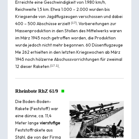
Erreichte eine Geschwindigkeit von 1.980 km/h,
Reichweite 1,5 km. Etwa 1.000 – 2.000 wurden bis
Kriegsende von Jagdflugzeugen verschossen und dabei
400 – 500 Abschüsse erzielt
. Vorbereitungen zur
[
17
]
Massenproduktion in den Stollen des Mittelwerks waren
im März 1945 noch getroffen worden, die Produktion
wurde jedoch nicht mehr begonnen. 60 Düsenflugzeuge
Me 262 erhielten in den letzten Kriegswochen ab März
1945 noch hölzerne Abschussvorrichtungen für zweimal
12 dieser Raketen
.
[
17.1
]
■
Rheinbote RhZ 61/9
Die Boden-Boden-
Rakete (Feststoff) war
eine dünne, ca. 11,4
Meter lange
vierstufige
Feststoffrakete aus
Stahl, die von der Firma