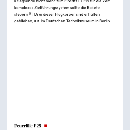
Kriegsende nicht mehr zum Einsatz
. Ein für die Zeit
[
7
]
komplexes Zielführungssystem sollte die Rakete
steuern
. Drei dieser Flugkörper sind erhalten
[
8
]
geblieben, u.a. im Deutschen Technikmuseum in Berlin.
■
Feuerlilie F25