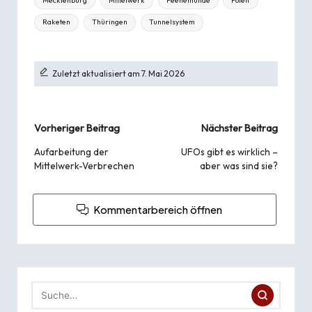
Mecklenburg
Mittelwerk
Peenemünde
Polen
Raketen
Thüringen
Tunnelsystem
Zuletzt aktualisiert am 7. Mai 2026
Beitragsnavigation
Vorheriger Beitrag
Nächster Beitrag
Aufarbeitung der
UFOs gibt es wirklich –
Mittelwerk-Verbrechen
aber was sind sie?
Kommentarbereich öffnen