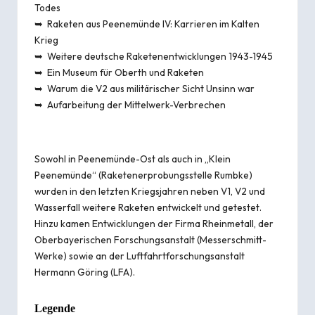
Todes
➥
Raketen aus Peenemünde IV: Karrieren im Kalten
Krieg
➥
Weitere deutsche Raketenentwicklungen 1943-1945
➥
Ein Museum für Oberth und Raketen
➥
Warum die V2 aus militärischer Sicht Unsinn war
➥
Aufarbeitung der Mittelwerk-Verbrechen
Sowohl in Peenemünde-Ost als auch in „Klein
Peenemünde“ (
Rake­ten­er­pro­bungs­stelle Rumbke
)
wurden in den letzten Kriegsjahren neben V1, V2 und
Wasserfall weitere Raketen entwickelt und getestet.
Hinzu kamen Ent­wick­lungen der Firma Rheinmetall, der
Oberbayerischen Forschungsanstalt
(Messerschmitt-
Werke) sowie an der
Luftfahrtforschungsanstalt
Hermann Göring
(LFA).
Legende