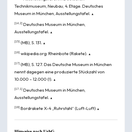
Technikmuseum
, Neubau, 4. Etage.
Deutsches
Museum in München
, Ausstellungstafel.
▲
[14.2]
Deutsches Museum in München
,
Ausstellungstafel.
▲
[15]
(MB), S. 131.
▲
[16]
wikipedia.org:
Rheinbote (Rakete)
.
▲
[17]
(MB), S. 127. Das
Deutsche Museum in München
nennt dagegen eine produzierte Stückzahl von
10.000 – 12.000 (!).
▲
[17.1]
Deutsches Museum in München
,
Ausstellungstafel.
▲
[18]
Bordrakete X-4 „Ruhrstahl“ (Luft-Luft)
▲
Hinweise nach
UrhG