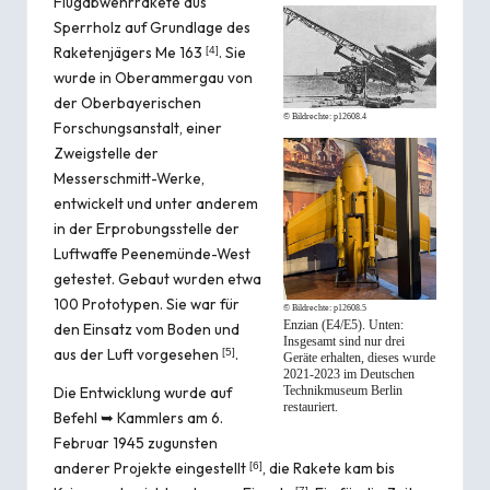
Flugabwehrrakete aus
Sperrholz auf Grundlage des
Raketenjägers Me 163
. Sie
[
4
]
wurde in Oberammergau von
der Oberbayerischen
© Bildrechte:
p12608.4
Forschungsanstalt, einer
Zweigstelle der
Messerschmitt-Werke,
entwickelt und unter anderem
in der Erprobungsstelle der
Luftwaffe Peenemünde-West
getestet. Gebaut wurden etwa
100 Prototypen. Sie war für
© Bildrechte:
p12608.5
Enzian (E4/E5). Unten:
den Einsatz vom Boden und
Insgesamt sind nur drei
aus der Luft vorgesehen
.
[
5
]
Geräte erhalten, dieses wurde
2021-2023 im Deutschen
Die Entwicklung wurde auf
Technikmuseum Berlin
restauriert.
Befehl ➥
Kammlers
am 6.
Februar 1945 zugunsten
anderer Projekte eingestellt
, die Rakete kam bis
[
6
]