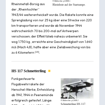
© Bildrechte:
p12608.1
Rheinmetall-Borsig aus
Rheinbote auf der Startrampe.
der „Rheintochter“
1943/44 weiterentwickelt wurde. Die Rakete konnte eine
Sprengladung von nur 25 kg über eine Strecke von 220
km transportieren und wurde ab November 1944
wahrscheinlich 70 bis 200-mal auf Antwerpen
verschossen; der Effekt blieb nahezu unbemerkt. Sie
wog 1.750 kg , erreichte eine Geschwindigkeit von 1.640
m/s (Mach 4,8), hatte aber eine Zielabweichung von bis
zu 6 Kilometern
.
[
16
]
■
HS 117 Schmetterling
Funkgesteuerte
Flugabwehrrakete der
Henschel-Werke, Entwicklung
ab 1941, 1944 in Peenemünde
erfolgreich getestet. Länge:
© Bildrechte:
p12608.2
Schmetterling HS 117.