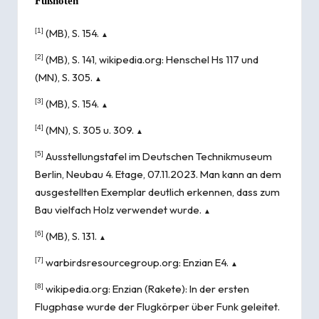
Fußnoten
[1]
(MB), S. 154.
▲
[2]
(MB), S. 141, wikipedia.org:
Henschel Hs 117
und
(MN), S. 305.
▲
[3]
(MB), S. 154.
▲
[4]
(MN), S. 305 u. 309.
▲
[5]
Ausstellungstafel im Deutschen Technikmuseum
Berlin, Neubau 4. Etage, 07.11.2023. Man kann an dem
ausgestellten Exemplar deutlich erkennen, dass zum
Bau vielfach Holz verwendet wurde.
▲
[6]
(MB), S. 131.
▲
[7]
warbirdsresourcegroup.org:
Enzian E4
.
▲
[8]
wikipedia.org:
Enzian (Rakete)
: In der ersten
Flugphase wurde der Flugkörper über Funk geleitet.