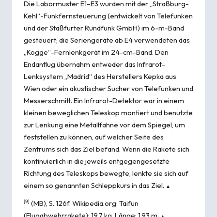
Die Labormuster E1–E3 wurden mit der „Straßburg-
Kehl“-Funkfernsteuerung (entwickelt von Telefunken
und der Staßfurter Rundfunk GmbH) im 6-m-Band
gesteuert; die Seriengeräte ab E4 verwendeten das
„Kogge“-Fernlenkgerät im 24-cm-Band. Den
Endanflug übernahm entweder das Infrarot-
Lenksystem „Madrid“ des Herstellers Kepka aus
Wien oder ein akustischer Sucher von Telefunken und
Messerschmitt. Ein Infrarot-Detektor war in einem
kleinen beweglichen Teleskop montiert und benutzte
zur Lenkung eine Metallfahne vor dem Spiegel, um
feststellen zu können, auf welcher Seite des
Zentrums sich das Ziel befand. Wenn die Rakete sich
kontinuierlich in die jeweils entgegengesetzte
Richtung des Teleskops bewegte, lenkte sie sich auf
einem so genannten Schleppkurs in das Ziel.
▲
[9]
(MB), S. 126f. Wikipedia.org:
Taifun
(Flugabwehrrakete)
: 19,7 kg, Länge: 1,93 m.
▲