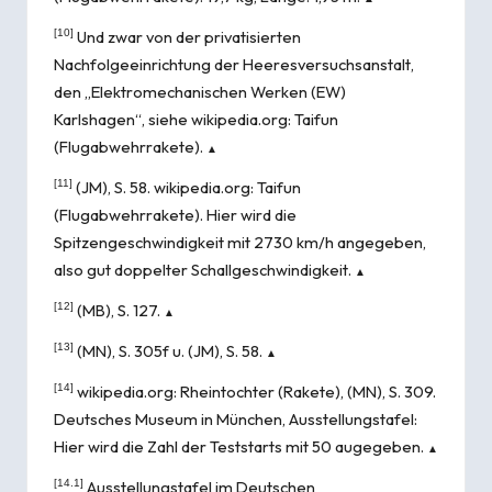
[10]
Und zwar von der privatisierten
Nachfolgeeinrichtung der Heeresversuchsanstalt,
den „Elektromechanischen Werken (EW)
Karlshagen“, siehe wikipedia.org:
Taifun
(Flugabwehrrakete)
.
▲
[11]
(JM), S. 58. wikipedia.org:
Taifun
(Flugabwehrrakete)
. Hier wird die
Spitzengeschwindigkeit mit 2730 km/h angegeben,
also gut doppelter Schallgeschwindigkeit.
▲
[12]
(MB), S. 127.
▲
[13]
(MN), S. 305f u. (JM), S. 58.
▲
[14]
wikipedia.org:
Rheintochter (Rakete)
, (MN), S. 309.
Deutsches Museum in München
, Ausstellungstafel:
Hier wird die Zahl der Teststarts mit 50 augegeben.
▲
[14.1]
Ausstellungstafel im
Deutschen