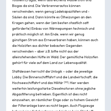
fossilem Erdgas, wenn ausreichend Wasserstoff und
Biogas da sind. Die Verbrennerautos können
verschwinden, wenn genug Ladekapazitäten und -
Säulen da sind. Dann könnte es Ölheizungen an den
Kragen gehen, wenn der (am besten staatlich satt
geförderte) Einbau von Wärmepumpen technisch und
praktisch möglich ist. Am Ende, wenn wir genug
günstigen Strom aus Erneuerbaren haben, können auch
die Holzöfen aus dichter bebauten Gegenden
verschwinden – aber z.B. bitte nicht aus der
alleinstehenden Hütte im Wald. Der gemütliche Holzofen
gehört für viele auf dem Land zur Lebensqualität.
Stattdessen herrscht die Unlogik – oder die jeweilige
Lobby. Die Binnenschifffahrt und die Landwirtschaft, die
Hochseeschiffahrt und das Militär
: Hier werden
[
30
]
weiterhin leistungsstarke Dieselmotoren ohne jegliche
Abgasfilterung betrieben. Eigentlich ist dies nicht
einzusehen, an räumlicher Enge oder zu hohem Gewicht
der Filteranlage kann es nicht liegen. Auch Flugzeuge