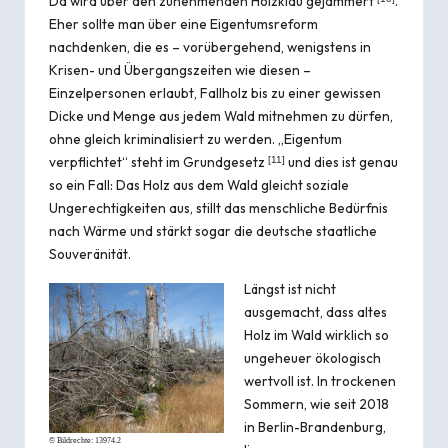
Da wird über den zunehmenden Holzklau gejammert
.
Eher sollte man über eine Eigentumsreform
nachdenken, die es – vorübergehend, wenigstens in
Krisen- und Übergangszeiten wie diesen –
Einzelpersonen erlaubt, Fallholz bis zu einer gewissen
Dicke und Menge aus jedem Wald mitnehmen zu dürfen,
ohne gleich kriminalisiert zu werden. „Eigentum
verpflichtet“ steht im
Grundgesetz
und dies ist genau
[
11
]
so ein Fall: Das Holz aus dem Wald gleicht soziale
Ungerechtigkeiten aus, stillt das menschliche Bedürfnis
nach Wärme und stärkt sogar die deutsche staatliche
Souveränität.
Längst ist nicht
ausgemacht, dass altes
Holz im Wald wirklich so
ungeheuer ökologisch
wertvoll ist. In trockenen
Sommern, wie seit 2018
in Berlin-Brandenburg,
© Bildrechte:
13974.2