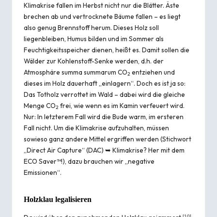
Klimakrise fallen im Herbst nicht nur die Blätter. Äste
brechen ab und vertrocknete Bäume fallen – es liegt
also genug Brennstoff herum. Dieses Holz soll
liegenbleiben, Humus bilden und im Sommer als
Feuchtigkeitsspeicher dienen, heißt es. Damit sollen die
Wälder zur Kohlenstoff-Senke werden, d.h. der
Atmosphäre summa summarum CO
entziehen und
2
dieses im Holz dauerhaft „einlagern“. Doch es ist ja so:
Das Totholz verrottet im Wald – dabei wird die gleiche
Menge CO
frei, wie wenn es im Kamin verfeuert wird.
2
Nur: In letzterem Fall wird die Bude warm, im ersteren
Fall nicht. Um die Klimakrise aufzuhalten, müssen
sowieso ganz andere Mittel ergriffen werden (Stichwort
„Direct Air Capture“ (DAC) ➥
Klimakrise? Her mit dem
ECO Saver™!
), dazu brauchen wir „negative
Emissionen“.
Holzklau legalisieren
[
10
]