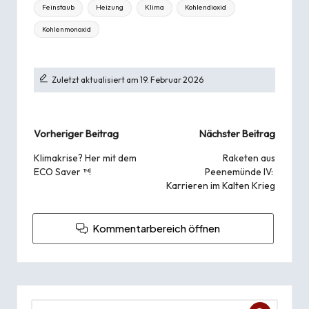
Tags:
Feinstaub
Heizung
Klima
Kohlendioxid
Kohlenmonoxid
Zuletzt aktualisiert am 19. Februar 2026
Beitragsnavigation
Vorheriger Beitrag
Nächster Beitrag
Klimakrise? Her mit dem
Raketen aus
ECO Saver ™!
Peenemünde IV:
Karrieren im Kalten Krieg
Kommentarbereich öffnen