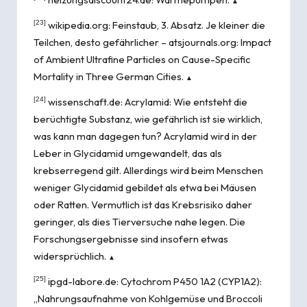
▲
[23]
wikipedia.org:
Feinstaub
, 3. Absatz. Je kleiner die
Teilchen, desto gefährlicher – atsjournals.org:
Impact
of Ambient Ultrafine Particles on Cause-Specific
Mortality in Three German Cities
.
▲
[24]
wissenschaft.de:
Acrylamid: Wie entsteht die
berüchtigte Substanz, wie gefährlich ist sie wirklich,
was kann man dagegen tun?
Acrylamid wird in der
Leber in Glycidamid umgewandelt, das als
krebserregend gilt. Allerdings wird beim Menschen
weniger Glycidamid gebildet als etwa bei Mäusen
oder Ratten. Vermutlich ist das Krebsrisiko daher
geringer, als dies Tierversuche nahe legen. Die
Forschungsergebnisse sind insofern etwas
widersprüchlich.
▲
[25]
ipgd-labore.de:
Cytochrom P450 1A2 (CYP1A2)
:
„Nahrungsaufnahme von Kohlgemüse und Broccoli