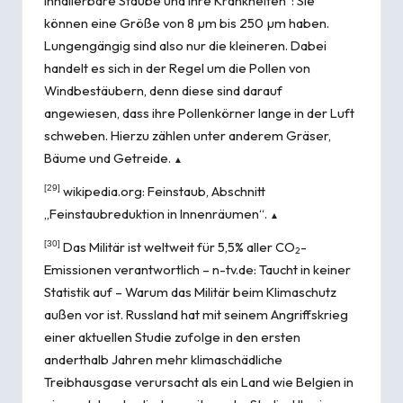
inhalierbare Stäube und ihre Krankheiten“: Sie
können eine Größe von 8 µm bis 250 µm haben.
Lungengängig sind also nur die kleineren. Dabei
handelt es sich in der Regel um die Pollen von
Windbestäubern, denn diese sind darauf
angewiesen, dass ihre Pollenkörner lange in der Luft
schweben. Hierzu zählen unter anderem Gräser,
Bäume und Getreide.
▲
[29]
wikipedia.org:
Feinstaub
, Abschnitt
„Feinstaubreduktion in Innenräumen“.
▲
[30]
Das Militär ist weltweit für 5,5% aller CO
-
2
Emissionen verantwortlich – n-tv.de:
Taucht in keiner
Statistik auf – Warum das Militär beim Klimaschutz
außen vor ist
. Russland hat mit seinem Angriffskrieg
einer aktuellen Studie zufolge in den ersten
anderthalb Jahren mehr klimaschädliche
Treibhausgase verursacht als ein Land wie Belgien in