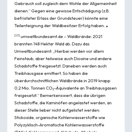
Gebrauch soll zugleich dem Wohle der Allgemeinheit
dienen.“ Gegen eine gewisse Entschädigung (z.B.
befristeter Erlass der Grundsteuer) könnte eine
Teilenteignung der Waldbesitzer Erfolg haben.
▲
[12]
umweltbundesamt.de –
Waldbrände
: 2021
brannten 148 Hektar Wald ab. Dazu das
Umweltbundesamt: „Hierbei werden vor allem
Feinstaub, aber teilweise auch ⁠Dioxine⁠ und andere
Schadstoffe freigesetzt. Daneben werden auch
Treibhausgase emittiert. So haben die
überdurchschnittlichen Waldbrände in 2019 knapp
0,2 Mio. Tonnen CO
-Äquivalente an Treibhausgasen
2
freigesetzt.“ Bemerkenswert, dass die übrigen
Schadstoffe, die Kaminöfen angelastet werden, an
dieser Stelle lieber nicht aufgelistet werden:
Stickoxide, organische Kohlenwasserstoffe wie
Polyzyklisch-Aromatische Kohlenwasserstoffe