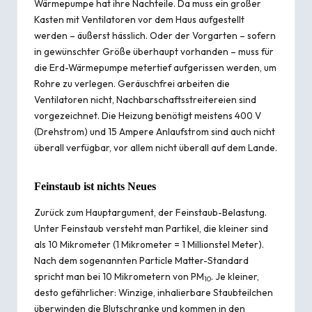
Wärmepumpe hat ihre Nachteile. Da muss ein großer
Kasten mit Ventilatoren vor dem Haus aufgestellt
werden – äußerst hässlich. Oder der Vorgarten – sofern
in gewünschter Größe überhaupt vorhanden – muss für
die Erd-Wärmepumpe metertief aufgerissen werden, um
Rohre zu verlegen. Geräuschfrei arbeiten die
Ventilatoren nicht, Nachbarschaftsstreitereien sind
vorgezeichnet. Die Heizung benötigt meistens 400 V
(Drehstrom) und 15 Ampere Anlaufstrom sind auch nicht
überall verfügbar, vor allem nicht überall auf dem Lande.
Feinstaub ist nichts Neues
Zurück zum Hauptargument, der Feinstaub-Belastung.
Unter Feinstaub versteht man Partikel, die kleiner sind
als 10 Mikrometer (1 Mikrometer = 1 Millionstel Meter).
Nach dem sogenannten
Particle Matter
-Standard
spricht man bei 10 Mikrometern von PM
. Je kleiner,
10
desto gefährlicher: Winzige, inhalierbare Staubteilchen
überwinden die Blutschranke und kommen in den