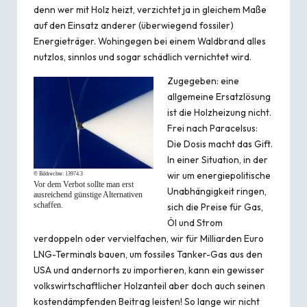
denn wer mit Holz heizt, verzichtet ja in gleichem Maße
auf den Einsatz anderer (überwiegend fossiler)
Energieträger. Wohingegen bei einem Waldbrand alles
nutzlos, sinnlos und sogar schädlich vernichtet wird.
Zugegeben: eine
allgemeine Ersatzlösung
ist die Holzheizung nicht.
Frei nach Paracelsus:
Die Dosis macht das Gift.
In einer Situation, in der
wir um energiepolitische
© Bildrechte:
13974.3
Vor dem Verbot sollte man erst
Unabhängigkeit ringen,
ausreichend günstige Alternativen
schaffen.
sich die Preise für Gas,
Öl und Strom
verdoppeln oder vervielfachen, wir für Milliarden Euro
LNG-Terminals bauen, um fossiles Tanker-Gas aus den
USA und andernorts zu importieren, kann ein gewisser
volkswirtschaftlicher Holzanteil aber doch auch seinen
kostendämpfenden Beitrag leisten! So lange wir nicht