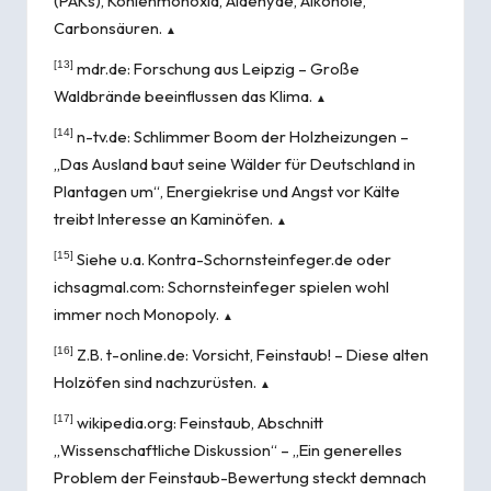
(PAKs), Kohlenmonoxid, Aldehyde, Alkohole,
Carbonsäuren.
▲
[13]
mdr.de:
Forschung aus Leipzig – Große
Waldbrände beeinflussen das Klima
.
▲
[14]
n-tv.de:
Schlimmer Boom der Holzheizungen –
„Das Ausland baut seine Wälder für Deutschland in
Plantagen um“
,
Energiekrise und Angst vor Kälte
treibt Interesse an Kaminöfen
.
▲
[15]
Siehe u.a.
Kontra-Schornsteinfeger.de
oder
ichsagmal.com:
Schornsteinfeger spielen wohl
immer noch Monopoly
.
▲
[16]
Z.B. t-online.de:
Vorsicht, Feinstaub! – Diese alten
Holzöfen sind nachzurüsten
.
▲
[17]
wikipedia.org:
Feinstaub
, Abschnitt
„Wissenschaftliche Diskussion“ – „Ein generelles
Problem der Feinstaub-Bewertung steckt demnach