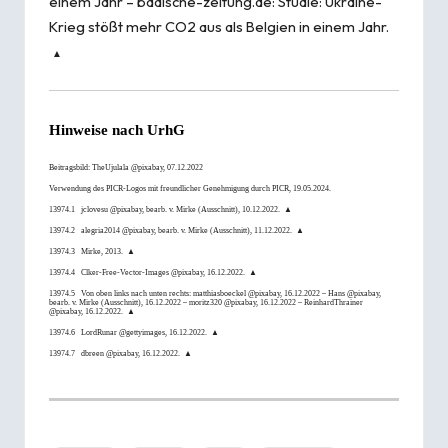
einem Jahr – badische-zeitung.de:
Studie: Ukraine-
Krieg stößt mehr CO2 aus als Belgien in einem Jahr
.
▲
Hinweise nach
UrhG
Beitragsbild:
TheUjulala
@pixabay, 07.12.2022
Verwendung des PICR-Logos mit freundlicher Genehmigung durch
PICR
, 19.05.2024.
13974.1
jclovesu
@pixabay, bearb. v.
Mirke
(Ausschnitt), 10.12.2022.
▲
13974.2
alegria2014
@pixabay, bearb. v.
Mirke
(Ausschnitt), 11.12.2022.
▲
13974.3
Mirke
, 2013.
▲
13974.4
Clker-Free-Vector-Images
@pixabay, 16.12.2022.
▲
13974.5
Von oben links nach unten rechts:
matthiasboeckel
@pixabay, 16.12.2022 –
Hans
@pixabay,
bearb. v.
Mirke
(Ausschnitt), 16.12.2022 –
moritz320
@pixabay, 16.12.2022 –
ReinhardThrainer
@pixabay, 16.12.2022.
▲
13974.6
LordRunar
@gettyimages, 16.12.2022.
▲
13974.7
dbreen
@pixabay, 16.12.2022.
▲