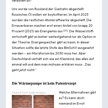
verboten ist?
Uns wurde von Russland der Gashahn abgestellt.
Russisches Öl wollen wir boykottieren. Im April 2023
wurden die restlichen Atomkraftwerke abgestellt. Die
Erneuerbaren machen erst einen Anteil von knapp 20
Prozent (2021) am Energiemix aus
. Die Wasser­stoff­
[
20
]
wirt­schaft gibt es bisher weitestgehend nur als Option in
der Theorie. Energiespeicher gibt es kaum. In dieser
Situation sollte die letzte Stufe des BImSchV ausgesetzt
werden – ein Moratorium bis 2030 muss her. Aber
Deutschland verhält sich wie ein Kleinkind, das alles auf
einmal will und dem man mühsam erklären muss: „Das
geht jetzt nicht.“
Die Wärmepumpe ist kein Patentrezept
Welche Alternativen gibt
Embed from Getty Images
es? Es kann doch
niemand im Ernst