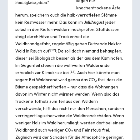
liegen nur
Feuchtigkeitsspeicher?
knochentrockene Äste
herum, speichern auch die halb-verrotteten Stämme
kein Restwasser mehr. Das kann im Juli/August jeder
selbst in den Kiefernwäldern nachprüfen. Stattdessen
steigt durch Hitze und Trockenheit die
Waldbrandgefahr, regelmäßig gehen Dutzende Hektar
Wald in Rauch auf
: Da soll doch niemand behaupten,
[
12
]
dieser sei ökologisch besser als der aus dem Kaminofen.
Im Gegenteil steuern die weltweiten Waldbrände
erheblich zur Klimakrise bei
. Auch hier könnte man
[
13
]
sagen: Bei Waldbrand wird genau das CO
frei, dass die
2
Bäume gespeichert hatten – nur dass die Wohnungen
davon im Winter nicht wärmer werden. Wenn also das
trockene Totholz zum Teil aus den Wäldern
verschwände, hilft das nicht nur den Menschen, sondern
verringert logischerweise die Waldbrandschäden. Wenn
weniger Holz im Wald herumliegt, werden dort bei einem
Waldbrand auch weniger CO
und Feinstaub frei.
2
Zugleich wird der Schaden für die Atmosphäre geringer,