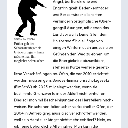
Angst
, bei Bürokratie und
Engstirnigkeit. Bedenken­träger
und Besser­wisser aller­orten
verhindern prag­matische (Über­
gangs)Lösungen, mit denen das
Land vorwärts käme. Statt dem
© Bildrechte:
13974.4
Holz­brand für die Länge von
Früher galt der
einigen Wintern auch aus sozialen
Schornsteinfeger als
Glücksbringer – heute
Gründen den Weg zu ebnen, um
möchte man ihn
die Energie­krise abzumildern,
möglichst selten sehen.
stehen in Kürze weitere gesetz­
liche Ver­schär­fungen an. Öfen, die vor 2010 errichtet
wurden, müssen gem.
Bundes-Immis­sions­schutz­gesetz
(BImSchV) ab 2025 stillgelegt werden, wenn sie
bestimmte Grenzwerte in der Abluft nicht einhalten.
Dies soll man mit Bescheinigungen des Herstellers nach­
weisen. Ein schöner italie­ni­scher ver­kachel­ter Ofen, der
2004 in Betrieb ging, muss also verschrottet werden,
weil sein Hersteller längst nicht mehr existiert? Nein, es
gibt eine behördliche Alternative: Man kann die