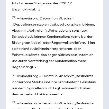
führt zu einer Steigerung der CYP1A2
Enzymaktivität.“
▲
[26]
wikipedia.org:
Deposition
, Abschnitt
„Depositionsprinzipien“. wikipedia.org,
Keimbildung
,
Abschnitt „Auftreten“: „Feinstaub und sonstiger
Schwebstaub können Kondensationskeime bei der
Bildung von Nebel- oder Regenwolken liefern.“ Man
sollte nicht zuviel hineininterpretieren, aber
Feinstaub könnte also sogar nützlich sein, indem er
uns durch Verstärkung der Kondensation mehr
Regen bringt.
▲
[27]
wikipedia.org –
Feinstaub
, Abschnitt „Bestimmte
inhalierbare Stäube und ihre Krankheiten“: Feinstaub
aus dem Zigarettenrauch liegt millionenfach über
dem aktuellen EU-Grenzwert.
▲
[28]
wikipedia.org –
Feinstaub
, Abschnitt „Bestimmte