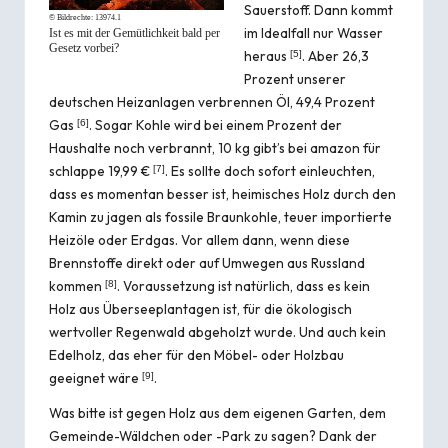
Sauerstoff. Dann kommt
© Bildrechte:
13974.1
im Idealfall nur Wasser
Ist es mit der Gemütlichkeit bald per
Gesetz vorbei?
heraus
. Aber 26,3
[
5
]
Prozent unserer
deutschen Heizanlagen verbrennen Öl, 49,4 Prozent
Gas
. Sogar Kohle wird bei einem Prozent der
[
6
]
Haushalte noch verbrannt, 10 kg gibt’s bei amazon für
schlappe 19,99 €
. Es sollte doch sofort einleuchten,
[
7
]
dass es momentan besser ist, heimisches Holz durch den
Kamin zu jagen als fossile Braunkohle, teuer importierte
Heizöle oder Erdgas. Vor allem dann, wenn diese
Brennstoffe direkt oder auf Umwegen aus Russland
kommen
. Voraussetzung ist natürlich, dass es kein
[
8
]
Holz aus Überseeplantagen ist, für die ökologisch
wertvoller Regenwald abgeholzt wurde. Und auch kein
Edelholz, das eher für den Möbel- oder Holzbau
geeignet wäre
.
[
9
]
Was bitte ist gegen Holz aus dem eigenen Garten, dem
Gemeinde-Wäldchen oder -Park zu sagen? Dank der