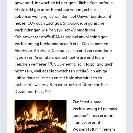
gewendet, inzwischen ist der gemütliche Kaminofen in
Misskredit geraten:
Feinstaub
verringert die
Lebenserwartung, es werden laut Umweltbundesamt
neben CO
auch Lachgas, Stickoxide, organische
2
Verbindungen wie Polyzyklisch-Aromatische
Kohlenwasserstoffe (PAKs) und bei unvollständiger
Verbrennung Kohlenmonoxid frei
. Dazu kommen
[
2
]
Aldehyde, Alkohole, Carbonsäuren und verschiedene
Typen von Aromaten, die sich auf Gase und feste
Teilchen verteilen
. CO
-neutral soll Holzbrand auch
[
3
]
2
nicht sein, weil das Nachwachsen schließlich einige
Jahre dauert. Ist Heizen mit Holz also wirklich so
„schlimm“, wie es z.B. in einer Artikel-Überschrift im
Dezember hiess
?
[
4
]
Zunächst einmal:
Verbrennung ist niemals
„sauber“ – es sei denn,
man verbrennt
Wasserstoff mit reinem