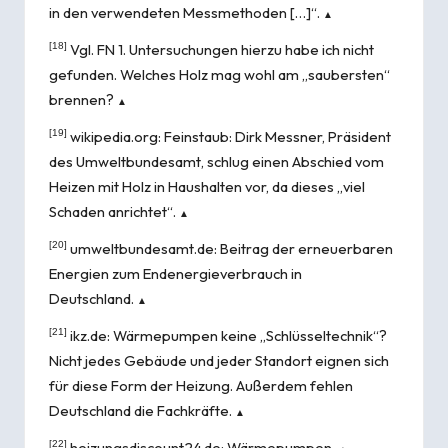
in den verwendeten Messmethoden […]“.
▲
[18]
Vgl. FN 1. Untersuchungen hierzu habe ich nicht
gefunden. Welches Holz mag wohl am „saubersten“
brennen?
▲
[19]
wikipedia.org:
Feinstaub
: Dirk Messner, Präsident
des Umweltbundesamt, schlug einen Abschied vom
Heizen mit Holz in Haushalten vor, da dieses „viel
Schaden anrichtet“.
▲
[20]
umweltbundesamt.de:
Beitrag der erneuerbaren
Energien zum Endenergieverbrauch in
Deutschland
.
▲
[21]
ikz.de:
Wärmepumpen keine „Schlüsseltechnik“?
Nicht jedes Gebäude und jeder Standort eignen sich
für diese Form der Heizung. Außerdem fehlen
Deutschland die Fachkräfte.
▲
[22]
heizungsdiscount24.de:
Wärmepumpen
.