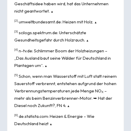
Geschäftsidee haben wird, hat das Unternehmen
nicht geantwortet.
▲
[2]
umweltbundesamt.de:
Heizen mit Holz
.
▲
[3]
scilogs.spektrum.de:
Unterschätzte
Gesundheitsgefahr durch Holzrauch
.
▲
[4]
n-tv.de:
Schlimmer Boom der Holzheizungen –
„Das Ausland baut seine Wälder für Deutschland in
Plantagen um“
.
▲
[5]
Schon, wenn man Wasserstoff mit Luft statt reinem
Sauerstoff verbrennt, entstehen aufgrund der hohen
Verbrennungstemperaturen jede Menge NO
–
X
mehr als beim Benzinverbrenner-Motor. ➥
Hat der
Diesel noch Zukunft?
, FN 4.
▲
[6]
de.statista.com:
Heizen & Energie – Wie
Deutschland heizt
▲