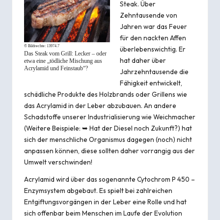
Steak. Über
Zehntausende von
Jahren war das Feuer
für den
nackten Affen
© Bildrechte:
13974.7
überlebenswichtig. Er
Das Steak vom Grill: Lecker – oder
hat daher über
etwa eine „tödliche Mischung aus
Acrylamid und Feinstaub“?
Jahrzehntausende die
Fähigkeit entwickelt,
schädliche Produkte des Holzbrands oder Grillens wie
das
Acrylamid
in der Leber abzubauen. An andere
Schadstoffe unserer Industrialisierung wie
Weichmacher
(Weitere Beispiele: ➥
Hat der Diesel noch Zukunft?
) hat
sich der menschliche Organismus dagegen (noch) nicht
anpassen können, diese sollten daher vorrangig aus der
Umwelt verschwinden!
Acrylamid wird über das sogenannte Cytochrom P 450 –
Enzymsystem abgebaut. Es spielt bei zahlreichen
Entgiftungsvorgängen in der Leber eine Rolle und hat
sich offenbar beim Menschen im Laufe der Evolution