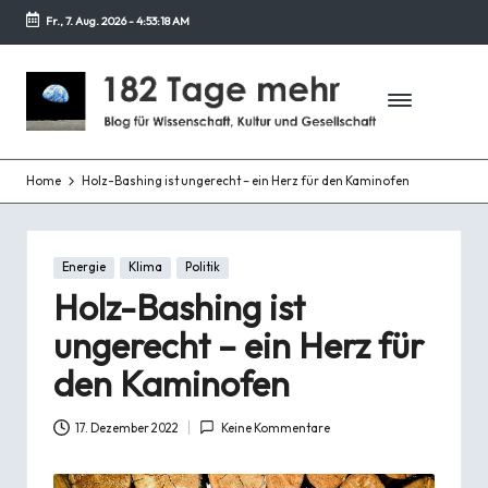
Fr., 7. Aug. 2026
-
4:53:19 AM
Zurück
zum
1
Blog
Inhalt
für
8
Wissenschaft,
2
Kultur
und
Home
Holz-Bashing ist ungerecht – ein Herz für den Kaminofen
T
Gesellschaft
a
Posted
g
Energie
Klima
Politik
in
Holz-Bashing ist
e
ungerecht – ein Herz für
m
den Kaminofen
e
h
17. Dezember 2022
Keine Kommentare
r