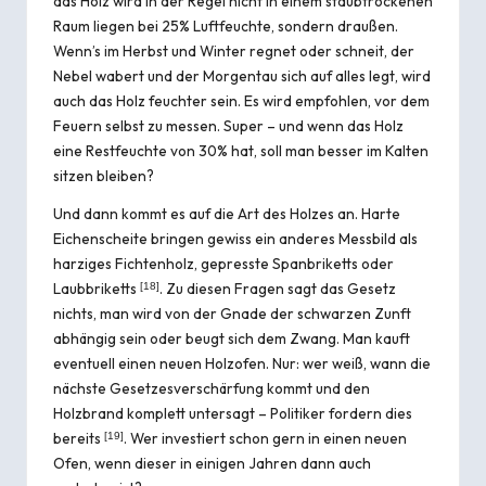
das Holz wird in der Regel nicht in einem staubtrockenen
Raum liegen bei 25% Luftfeuchte, sondern draußen.
Wenn’s im Herbst und Winter regnet oder schneit, der
Nebel wabert und der Morgentau sich auf alles legt, wird
auch das Holz feuchter sein. Es wird empfohlen, vor dem
Feuern selbst zu messen. Super – und wenn das Holz
eine Restfeuchte von 30% hat, soll man besser im Kalten
sitzen bleiben?
Und dann kommt es auf die Art des Holzes an. Harte
Eichenscheite bringen gewiss ein anderes Messbild als
harziges Fichtenholz, gepresste Spanbriketts oder
Laubbriketts
. Zu diesen Fragen sagt das Gesetz
[
18
]
nichts, man wird von der Gnade der schwarzen Zunft
abhängig sein oder beugt sich dem Zwang. Man kauft
eventuell einen neuen Holzofen. Nur: wer weiß, wann die
nächste Gesetzesverschärfung kommt und den
Holzbrand komplett untersagt – Politiker fordern dies
bereits
. Wer investiert schon gern in einen neuen
[
19
]
Ofen, wenn dieser in einigen Jahren dann auch