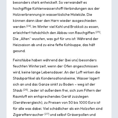
besonders stark entwickelt. So verwandelt es
hochgiftige Kohlenwasserstoff-Verbindungen aus der
Holzverbrennung in wasserlösliche Moleküle. Die
können dann über den Harn wieder ausgeschieden
werden
. Im Winter viel Kohl und Brokkoli zu essen,
[
24
]
erleichtert tatsächlich den Abbau von Rauchgiften
.
[
25
]
Die „Alten“ wussten, was gut für uns ist: Während der
Heizsaison ab und zu eine fette Kohlsuppe, das hält
gesund.
Feinstäube haben während der (bei uns) besonders
feuchten Winterzeit, wenn der Ofen angeschmissen
wird, keine lange Lebensdauer. An der Luft wirken die
Staubpartikel als Kondensationskeime, Wasser lagert
sich an und das Ganze sinkt zu Boden – weg ist der
Staub
. Jeder ist außerdem frei, sich zum Filtern der
[
26
]
Raumluft ein entsprechendes Gerät zuzulegen
(
Gerätevergleich
), zu Preisen von 50 bis 1000 Euro ist
für alle was dabei. Viel schädlicher als ein Holzofen sind
Zigarettenraucher
und selbst Gräserpollen und
[
27
]