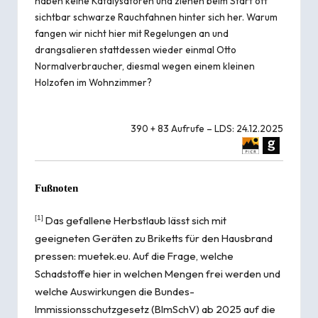
haben keine Katalysatoren und ziehen beim Start oft
sichtbar schwarze Rauchfahnen hinter sich her. Warum
fangen wir nicht hier mit Regelungen an und
drangsalieren stattdessen wieder einmal Otto
Normalverbraucher, diesmal wegen einem kleinen
Holzofen im Wohnzimmer?
390 + 83 Aufrufe – LDS: 24.12.2025
Fußnoten
[1]
Das gefallene Herbstlaub lässt sich mit
geeigneten Geräten zu Briketts für den Hausbrand
pressen:
muetek.eu
. Auf die Frage, welche
Schadstoffe hier in welchen Mengen frei werden und
welche Auswirkungen die Bundes-
Immissionsschutzgesetz (BImSchV) ab 2025 auf die