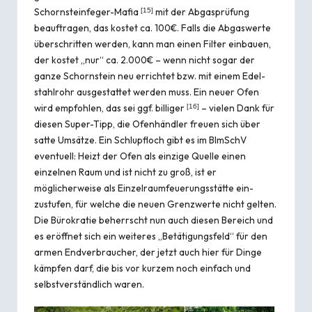
Schornsteinfeger-Mafia
mit der Abgasprüfung
[
15
]
beauftragen, das kostet ca. 100€. Falls die Abgaswerte
überschritten werden, kann man einen Filter einbauen,
der kostet „nur“ ca. 2.000€ – wenn nicht sogar der
ganze Schorn­stein neu errichtet bzw. mit einem Edel­
stahlrohr ausgestattet werden muss. Ein neuer Ofen
wird empfohlen, das sei ggf. billiger
– vielen Dank für
[
16
]
diesen Super-Tipp, die Ofen­händler freuen sich über
satte Umsätze. Ein Schlupfloch gibt es im BImSchV
eventuell: Heizt der Ofen als einzige Quelle einen
einzelnen Raum und ist nicht zu groß, ist er
möglicherweise als Einzel­raum­feue­rungs­stätte ein­
zustufen, für welche die neuen Grenz­werte nicht gelten.
Die Büro­kratie beherrscht nun auch diesen Bereich und
es eröffnet sich ein weiteres „Betäti­gungs­feld“ für den
armen End­verbraucher, der jetzt auch hier für Dinge
kämpfen darf, die bis vor kurzem noch einfach und
selbst­verständlich waren.