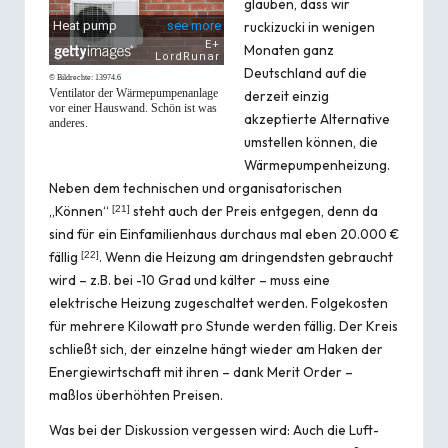
glauben, dass wir
ruckizucki in wenigen
Monaten ganz
Deutschland auf die
© Bildrechte:
13974.6
Ventilator der Wärmepumpenanlage
derzeit einzig
vor einer Hauswand. Schön ist was
akzeptierte Alternative
anderes.
umstellen können, die
Wärmepumpenheizung.
Neben dem technischen und organisatorischen
„Können“
steht auch der Preis entgegen, denn da
[
21
]
sind für ein Einfamilienhaus durchaus mal eben 20.000 €
fällig
. Wenn die Heizung am dringendsten gebraucht
[
22
]
wird – z.B. bei -10 Grad und kälter – muss eine
elektrische Heizung zugeschaltet werden. Folgekosten
für mehrere Kilowatt pro Stunde werden fällig. Der Kreis
schließt sich, der einzelne hängt wieder am Haken der
Energiewirtschaft mit ihren – dank
Merit Order
–
maßlos überhöhten Preisen.
Was bei der Diskussion vergessen wird: Auch die Luft-