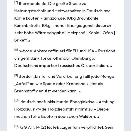
[7]
thermondo.de:
Die große Studie zu
Heizungstechnik und Heizverhalten in Deutschland
.
Kohle kaufen – amazon.de:
10kg Braunkohle
Kaminbriketts 10kg – hoher Energiegehalt dadurch
sehr hohe Wärmeabgabe | Heizprofi | Kohle | Ofen |
Brikett
▲
[8]
n-tv.de:
Ankara raffiniert für EU und USA – Russland
umgeht dank Türkei offenbar Ölembargo
.
Deutschland importiert russisches Öl über Indien
.
▲
[9]
Bei der „Ernte“ und Verarbeitung fällt jede Menge
„Abfall“ an wie Späne oder Kronenholz, der als
Brennstoff genutzt werden kann.
▲
[10]
deutschlandfunkkultur.de:
Energiekrise – Achtung,
Holzklau!
, n-tv.de:
Holzdiebstahl nimmt zu – Diebe
machen fette Beute in deutschen Wäldern
.
▲
[11]
GG Art. 14 (2) lautet: „Eigentum verpflichtet. Sein