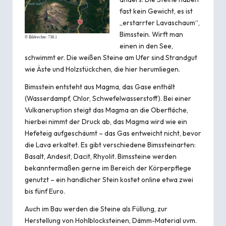
fast kein Gewicht, es ist
„erstarrter Lavaschaum“,
Bimsstein. Wirft man
© Bildrechte:
738.1
einen in den See,
schwimmt er. Die weißen Steine am Ufer sind Strandgut
wie Äste und Holzstückchen, die hier herumliegen.
Bimsstein entsteht aus Magma, das Gase enthält
(Wasserdampf, Chlor, Schwefelwasserstoff). Bei einer
Vulkaneruption steigt das Magma an die Oberfläche,
hierbei nimmt der Druck ab, das Magma wird wie ein
Hefeteig aufgeschäumt – das Gas entweicht nicht, bevor
die Lava erkaltet. Es gibt verschiedene Bimssteinarten:
Basalt, Andesit, Dacit, Rhyolit. Bimssteine werden
bekanntermaßen gerne im Bereich der Körperpflege
genutzt – ein handlicher Stein kostet online etwa zwei
bis fünf Euro.
Auch im Bau werden die Steine als Füllung, zur
Herstellung von Hohlblocksteinen, Dämm-Material uvm.