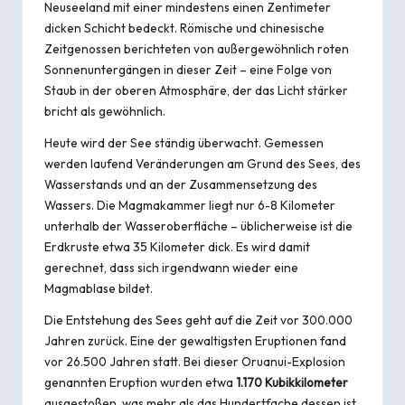
Neuseeland mit einer mindestens einen Zentimeter
dicken Schicht bedeckt. Römische und chinesische
Zeitgenossen berichteten von außergewöhnlich roten
Sonnenuntergängen in dieser Zeit – eine Folge von
Staub in der oberen Atmosphäre, der das Licht stärker
bricht als gewöhnlich.
Heute wird der See ständig überwacht. Gemessen
werden laufend Veränderungen am Grund des Sees, des
Wasserstands und an der Zusammensetzung des
Wassers. Die Magmakammer liegt nur 6-8 Kilometer
unterhalb der Wasseroberfläche – üblicherweise ist die
Erdkruste etwa 35 Kilometer dick. Es wird damit
gerechnet, dass sich irgendwann wieder eine
Magmablase bildet.
Die Entstehung des Sees geht auf die Zeit vor 300.000
Jahren zurück. Eine der gewaltigsten Eruptionen fand
vor 26.500 Jahren statt. Bei dieser Oruanui-Explosion
genannten Eruption wurden etwa
1.170 Kubikkilometer
ausgestoßen, was mehr als das Hundertfache dessen ist,