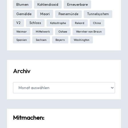
Blumen
Kohlendioxid
Erneuerbare
Gemälde
Maori
Peenemünde
Tunnelsystem
V2
Schloss
Katastrophe
Rekord
China
Weimar
Mittelwerk
Ostsee
Wernher von Braun
Spanien
Sachsen
Bayern
Washington
Archiv
Mitmachen: