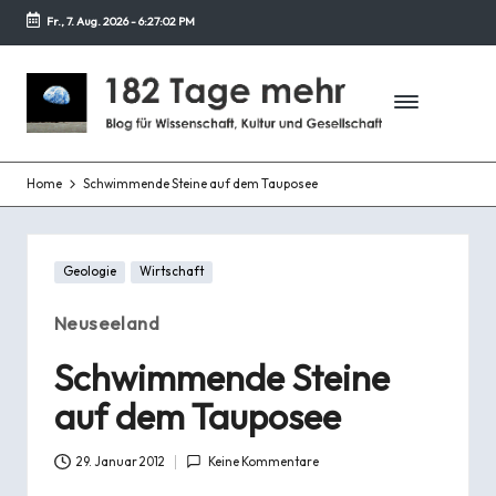
Fr., 7. Aug. 2026
-
6:27:03 PM
Zurück
zum
1
Blog
Inhalt
für
8
Wissenschaft,
2
Kultur
und
Home
Schwimmende Steine auf dem Tauposee
T
Gesellschaft
a
Posted
g
Geologie
Wirtschaft
in
e
Neuseeland
m
Schwimmende Steine
e
auf dem Tauposee
h
29. Januar 2012
Keine Kommentare
r