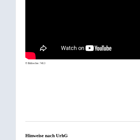
© Bildrechte:
748.3
Hinweise nach
UrhG