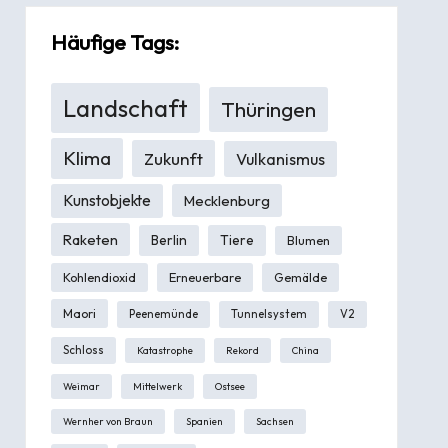
Häufige Tags:
Landschaft
Thüringen
Klima
Zukunft
Vulkanismus
Kunstobjekte
Mecklenburg
Raketen
Berlin
Tiere
Blumen
Kohlendioxid
Erneuerbare
Gemälde
Maori
Peenemünde
Tunnelsystem
V2
Schloss
Katastrophe
Rekord
China
Weimar
Mittelwerk
Ostsee
Wernher von Braun
Spanien
Sachsen