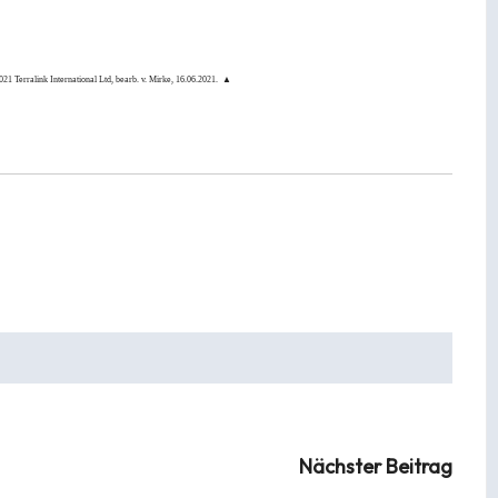
 Terralink International Ltd, bearb. v.
Mirke
, 16.06.2021.
▲
Nächster Beitrag