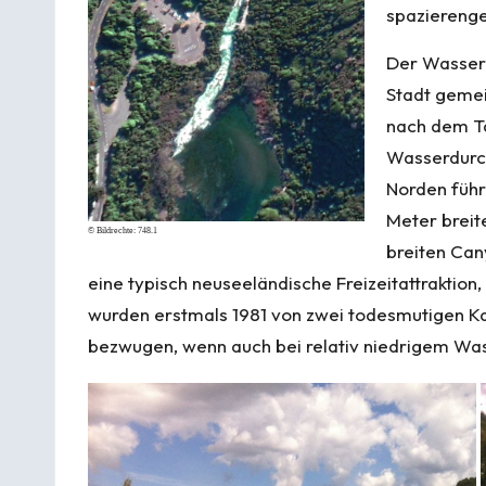
spazierenge
Der Wasserfa
Stadt gemei
nach dem Ta
Wasserdurch
Norden führ
Meter breit
© Bildrechte:
748.1
breiten Can
eine typisch neuseeländische Freizeitattraktion
wurden erstmals 1981 von zwei todesmutigen 
bezwugen, wenn auch bei relativ niedrigem Wa