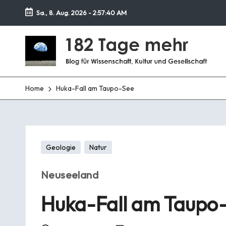
Sa., 8. Aug. 2026
-
2:57:41 AM
Zurück
1
zum
Blog
Inhalt
für
8
Wissenschaft,
Kultur
2
Home
Huka-Fall am Taupo-See
und
T
Gesellschaft
a
Posted
Geologie
Natur
g
in
e
Neuseeland
m
Huka-Fall am Taupo
e