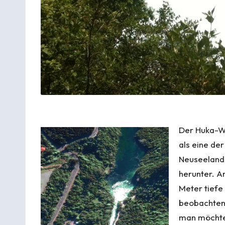
Der Huka-Wa
als eine de
Neuseelands
herunter. A
Meter tiefe
beobachten 
man möchte 