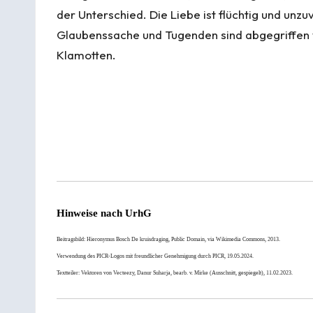
der Unterschied. Die Liebe ist flüchtig und unzuve
Glaubenssache und Tugenden sind abgegriffe
Klamotten.
Hinweise nach
UrhG
Beitragsbild:
Hieronymus Bosch
De kruisdraging, Public Domain, via Wikimedia Commons, 2013.
Verwendung des PICR-Logos mit freundlicher Genehmigung durch
PICR
, 19.05.2024.
Textteiler:
Vektoren von Vecteezy
,
Danur Suharja
, bearb. v.
Mirke
(Ausschnitt, gespiegelt), 11.02.2023.