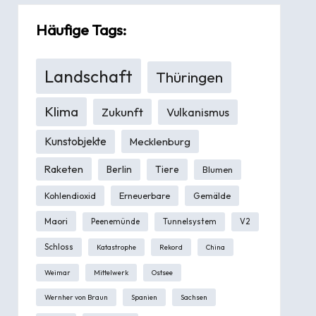
Häufige Tags:
Landschaft
Thüringen
Klima
Zukunft
Vulkanismus
Kunstobjekte
Mecklenburg
Raketen
Berlin
Tiere
Blumen
Kohlendioxid
Erneuerbare
Gemälde
Maori
Peenemünde
Tunnelsystem
V2
Schloss
Katastrophe
Rekord
China
Weimar
Mittelwerk
Ostsee
Wernher von Braun
Spanien
Sachsen