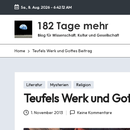
Sa., 8. Aug. 2026
-
6:42:13 AM
Zurück
1
zum
Blog
Inhalt
für
8
Wissenschaft,
Kultur
2
Home
Teufels Werk und Gottes Beitrag
und
T
Gesellschaft
a
Posted
Literatur
Mysterien
Religion
g
in
Teufels Werk und Got
e
m
1. November 2013
Keine Kommentare
e