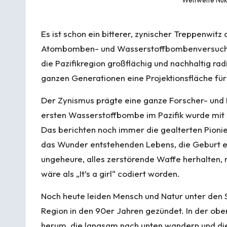
Es ist schon ein bitterer, zynischer Treppenwit
Atombomben- und Wasserstoffbombenversuche 
die Pazifikregion großflächig und nachhaltig ra
ganzen Generationen eine Projektionsfläche fü
Der Zynismus prägte eine ganze Forscher- und P
ersten Wasserstoffbombe im Pazifik wurde mit d
Das berichten noch immer die gealterten Pioni
das Wunder entstehenden Lebens, die Geburt e
ungeheure, alles zerstörende Waffe herhalten,
wäre als „It’s a girl“ codiert worden.
Noch heute leiden Mensch und Natur unter den 
Region in den 90er Jahren gezündet. In der ob
herum, die langsam nach unten wandern und die