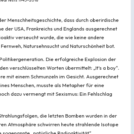
z der Menschheitsgeschichte, dass durch oberirdische
der USA, Frankreichs und Englands ausgerechnet
dioaktiv verseucht wurde, die wie keine andere
r Fernweh, Natursehnsucht und Naturschönheit bot.
olitikergeneration. Die erfolgreiche Explosion der
en verschlüsselten Worten übermittelt: „It’s a boy“.
ere mit einem Schmunzeln im Gesicht. Ausgerechnet
ines Menschen, musste als Metapher für eine
 noch dazu vermengt mit Sexismus: Ein Fehlschlag
Strahlungsfolgen, die letzten Bomben wurden in der
eren Atmosphäre schwirren heute strahlende Isotope
 sogenannte „natürliche Radioaktivität“