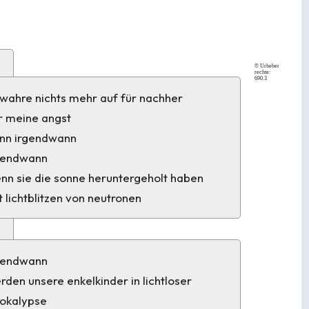
© Urheber
rechte:
690.3
wahre nichts mehr auf für nachher
r meine angst
nn irgendwann
gendwann
nn sie die sonne heruntergeholt haben
t lichtblitzen von neutronen
gendwann
rden unsere enkelkinder in lichtloser
okalypse