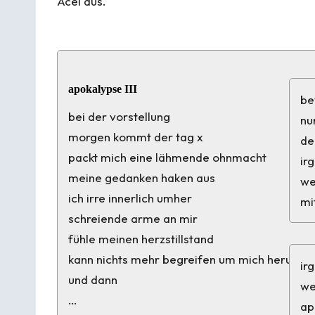
Acél aus.
apokalypse III
be
bei der vorstellung
nu
morgen kommt der tag x
de
packt mich eine lähmende ohnmacht
ir
meine gedanken haken aus
we
ich irre innerlich umher
mi
schreiende arme an mir
fühle meinen herzstillstand
kann nichts mehr begreifen um mich herum
ir
und dann
we
…
ap