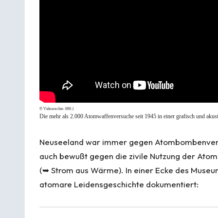
© Videorechte:
690.1
Die mehr als 2.000 Atomwaffenversuche seit 1945 in einer grafisch und akusti
Neuseeland war immer gegen Atombombenversuche
auch bewußt gegen die zivile Nutzung der Ato
(➥
Strom aus Wärme
). In einer Ecke des Museu
atomare Leidensgeschichte dokumentiert: