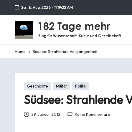
Sa., 8. Aug. 2026
-
11:19:23 AM
Zurück
1
zum
Blog
Inhalt
für
8
Wissenschaft,
Kultur
2
Home
Südsee: Strahlende Vergangenheit
und
T
Gesellschaft
a
Posted
Geschichte
Militär
Politik
g
in
Südsee: Strahlende 
e
m
29. Januar 2012
Keine Kommentare
e