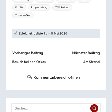
Pazifik
Prophezeiung
T.W. Ratana
Tasman-See
Zuletzt aktualisiert am 11. Mai 2026
Beitragsnavigation
Vorheriger Beitrag
Nächster Beitrag
Besuch bei den Orkas
Am Strand
Kommentarbereich öffnen