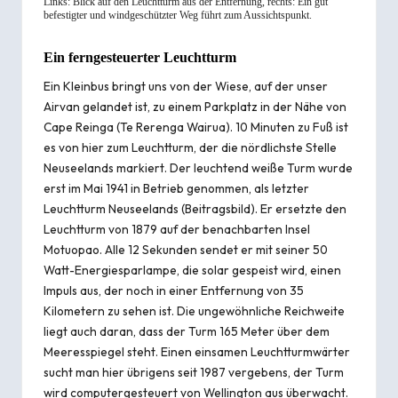
Links: Blick auf den Leuchtturm aus der Entfernung, rechts: Ein gut
befestigter und windgeschützter Weg führt zum Aussichtspunkt.
Ein ferngesteuerter Leuchtturm
Ein Kleinbus bringt uns von der Wiese, auf der unser
Airvan gelandet ist, zu einem Parkplatz in der Nähe von
Cape Reinga (Te Rerenga Wairua). 10 Minuten zu Fuß ist
es von hier zum Leuchtturm, der die nördlichste Stelle
Neuseelands markiert. Der leuchtend weiße Turm wurde
erst im Mai 1941 in Betrieb genommen, als letzter
Leuchtturm Neuseelands (Beitragsbild). Er ersetzte den
Leuchtturm von 1879 auf der benachbarten Insel
Motuopao. Alle 12 Sekunden sendet er mit seiner 50
Watt-Energiesparlampe, die solar gespeist wird, einen
Impuls aus, der noch in einer Entfernung von 35
Kilometern zu sehen ist. Die ungewöhnliche Reichweite
liegt auch daran, dass der Turm 165 Meter über dem
Meeresspiegel steht. Einen einsamen Leuchtturmwärter
sucht man hier übrigens seit 1987 vergebens, der Turm
wird computergesteuert von Wellington aus überwacht.