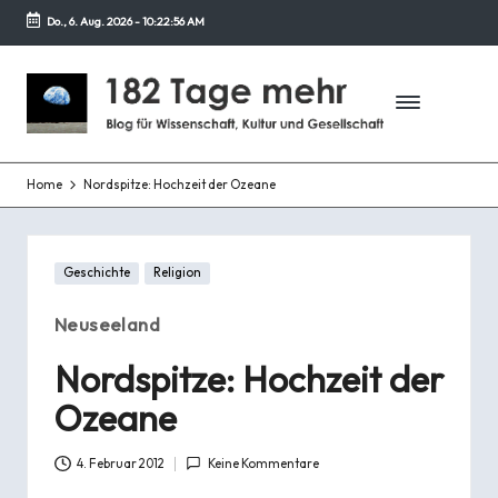
Do., 6. Aug. 2026
-
10:22:57 AM
Zurück
zum
1
Blog
Inhalt
für
8
Wissenschaft,
2
Kultur
und
Home
Nordspitze: Hochzeit der Ozeane
T
Gesellschaft
a
Posted
g
Geschichte
Religion
in
e
Neuseeland
m
Nordspitze: Hochzeit der
e
Ozeane
h
4. Februar 2012
Keine Kommentare
r