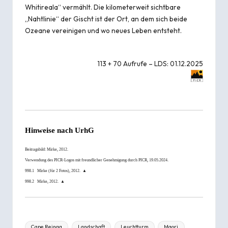
Whitireala“ vermählt. Die kilometerweit sichtbare
„Nahtlinie“ der Gischt ist der Ort, an dem sich beide
Ozeane vereinigen und wo neues Leben entsteht.
113 + 70 Aufrufe – LDS: 01.12.2025
Hinweise nach
UrhG
Beitragsbild:
Mirke
, 2012.
Verwendung des PICR-Logos mit freundlicher Genehmigung durch
PICR
, 19.05.2024.
998.1
Mirke
(für 2 Fotos), 2012.
▲
998.2
Mirke
, 2012.
▲
Tags:
Cape Reinga
Landschaft
Leuchtturm
Maori