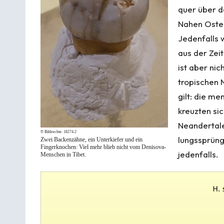
quer über d
Nahen Osten
Jedenfalls
aus der Zeit
ist aber ni
tropischen
gilt: die me
kreuzten si
Neandertale
© Bildrechte:
18274.2
lungs­sprüng
Zwei Backenzähne, ein Unterkiefer und ein
Fingerknochen: Viel mehr blieb nicht vom
Denisova-
jedenfalls.
Menschen
in Tibet.