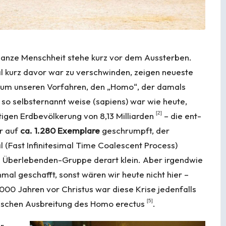
 ganze Menschheit stehe kurz vor dem Aussterben.
al kurz davor war zu verschwinden, zeigen neueste
 um unseren Vor­fahren, den „Homo“, der damals
 so selbsternannt weise (sapiens) war wie heute,
[
2
]
tigen Erdbevölkerung von 8,13 Milliarden
– die ent­
r auf
ca. 1.280 Exemplare
geschrumpft, der
(Fast Infinitesimal Time Coalescent Process)
e Überlebenden-Gruppe derart klein. Aber irgendwie
mal geschafft, sonst wären wir heute nicht hier –
00 Jahren vor Christus war diese Krise jedenfalls
[
5
]
raschen Ausbreitung des Homo erectus
.
r