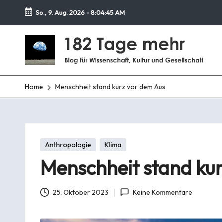
So., 9. Aug. 2026
-
8:04:46 AM
Zurück
1
zum
Blog
Inhalt
für
8
Wissenschaft,
Kultur
2
Home
Menschheit stand kurz vor dem Aus
und
T
Gesellschaft
a
Posted
Anthropologie
Klima
g
in
Menschheit stand ku
e
m
25. Oktober 2023
Keine Kommentare
e