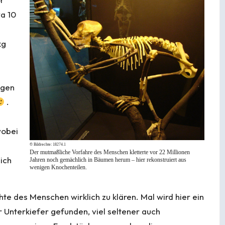
wa 10
kg
igen
.
wobei
© Bildrechte:
18274.1
Der mutmaßliche Vorfahre des Menschen kletterte vor 22 Millionen
sich
Jahren noch gemächlich in Bäumen herum – hier rekonstruiert aus
wenigen Knochenteilen.
te des Menschen wirklich zu klären. Mal wird hier ein
r Unterkiefer gefunden, viel seltener auch