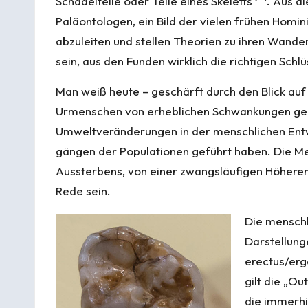
Schädelteile oder Teile eines Skeletts
. Aus d
Paläontologen, ein Bild der vielen frühen Homi
abzuleiten und stellen Theorien zu ihren Wand
sein, aus den Funden wirklich die richtigen Schl
Man weiß heute – geschärft durch den Blick auf 
Urmenschen von erheblichen Schwankungen gep
Umwelt­veränderungen in der menschlichen Ent­wi
gängen der Populationen geführt haben. Die Me
Aus­sterbens, von einer zwangsläufigen Höher­e
Rede sein.
Die menschl
Darstellung
erectus/erg
gilt die „O
die immerhi