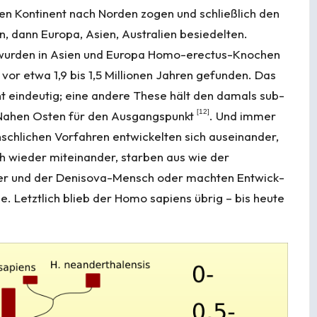
en Kon­ti­nent nach Norden zogen und schließlich den
, dann Europa, Asien, Australien besiedelten.
 wurden in Asien und Europa Homo-erectus-Knochen
 vor etwa 1,9 bis 1,5 Millionen Jahren gefunden. Das
cht eindeutig; eine andere These hält den damals sub­
[
12
]
 Nahen Osten für den Ausgangspunkt
. Und immer
nsch­li­chen Vor­fahren ent­wickelten sich aus­einander,
ch wieder miteinander, starben aus wie der
r und der Denisova-Mensch oder mach­ten Ent­wick­
e. Letztlich blieb der Homo sapiens übrig – bis heute