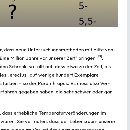
, dass neue Unter­suchungs­metho­den mit Hilfe von
[
13
]
Eine Million Jahre vor unserer Zeit
“ bringen
.
Schrenk, so fällt auf, dass etwa zu der Zeit, als
 des „erectus“ auf wenige hundert Exemplare
usstarben – so der Paran­thropus. Es muss also Ver­
orfahren gegeben haben, die sehr schwer oder gar
 dass erhebliche Tem­pe­ra­tur­ver­änderungen im
waren. Sie vermuten, dass der Lebensraum unserer
urde, was zum Verlust der Nahrungsressourcen