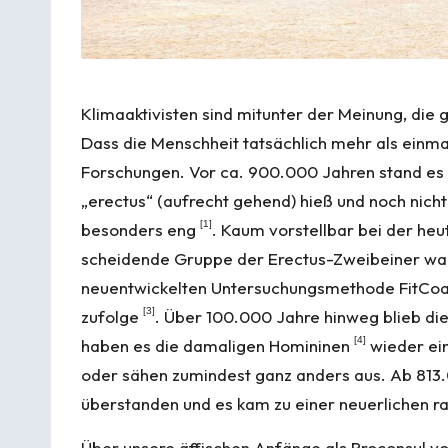
Klimaaktivisten sind mitunter der Meinung, die
Dass die Menschheit tatsächlich mehr als einm
Forschungen. Vor ca. 900.000 Jahren stand es
„erectus“ (aufrecht gehend) hieß und noch nicht
[
1
]
besonders eng
. Kaum vorstellbar bei der heu
schei­dende Gruppe der Erectus-Zweibeiner wa
neuentwickelten Untersuchungsmethode FitCoal 
[
3
]
zufolge
. Über 100.000 Jahre hinweg blieb di
[
4
]
haben es die damaligen Homininen
wieder ein
oder sähen zumindest ganz anders aus. Ab 813.0
überstanden und es kam zu einer neuerlichen 
Über unsere äffischen Anfänge als
Proconsul
vo