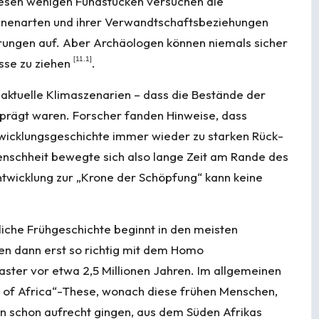
iesen wenigen Fundstücken versuchen die
ninenarten und ihrer Verwandt­schafts­beziehungen
erungen auf. Aber Archäologen können niemals sicher
[
11.1
]
üsse zu ziehen
.
aktuelle Klima­szenarien – dass die Bestände der
rägt waren. Forscher fanden Hinweise, dass
ck­lungs­ge­schich­te immer wieder zu starken Rück­
nsch­heit bewegte sich also lange Zeit am Rande des
ntwicklung zur „Krone der Schöpfung“ kann keine
iche Frühgeschichte beginnt in den meisten
en dann erst so richtig mit dem Homo
aster vor etwa 2,5 Millionen Jahren. Im allgemeinen
ut of Africa“-These, wonach diese frühen Menschen,
n schon aufrecht gingen, aus dem Süden Afrikas