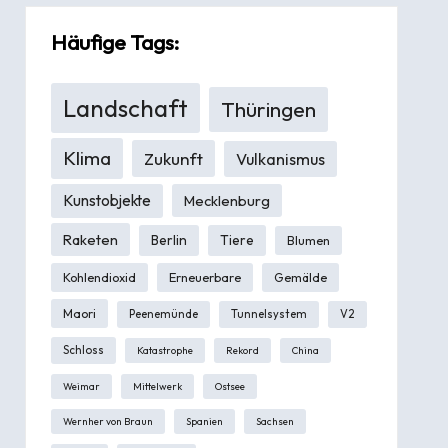
Häufige Tags:
Landschaft
Thüringen
Klima
Zukunft
Vulkanismus
Kunstobjekte
Mecklenburg
Raketen
Berlin
Tiere
Blumen
Kohlendioxid
Erneuerbare
Gemälde
Maori
Peenemünde
Tunnelsystem
V2
Schloss
Katastrophe
Rekord
China
Weimar
Mittelwerk
Ostsee
Wernher von Braun
Spanien
Sachsen