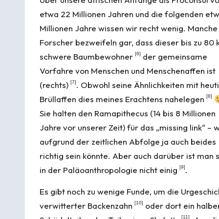
etwa 22 Millionen Jahren und die folgenden et
Millionen Jahre wissen wir recht wenig. Manche
Forscher bezweifeln gar, dass dieser bis zu 80 
[
6
]
schwere Baumbewohner
der ge­mein­same
Vorfahre von Menschen und Menschenaffen ist
[
7
]
(rechts)
. Obwohl seine Ähnlichkeiten mit heut
[
8
]
Brüllaffen dies meines Erachtens nahelegen
Sie halten den
Ramapithecus
(14 bis 8 Millionen
Jahre vor unserer Zeit) für das „missing link“ – 
aufgrund der zeitlichen Abfolge ja auch beides
richtig sein könnte. Aber auch darüber ist man 
[
9
]
in der Paläoanthropologie nicht einig
.
Es gibt noch zu wenige Funde, um die Urgeschich
[
10
]
verwitterter Backenzahn
oder dort ein halbe
[
11
]