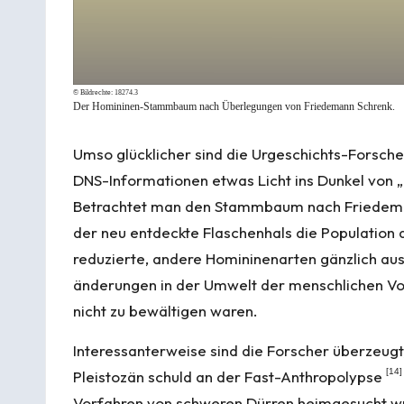
© Bildrechte:
18274.3
Der Homininen-Stammbaum nach Überlegungen von
Friedemann Schrenk
.
Umso glücklicher sind die Urgeschichts-Forscher
DNS-Informationen etwas Licht ins Dunkel von „
Betrachtet man den Stamm­baum nach Friede­mann 
der neu entdeckte Flaschen­hals die Population
reduzierte, andere Ho­mi­ni­nen­arten gänzlich a
ände­rungen in der Umwelt der mensch­lichen V
nicht zu bewältigen waren.
Interessanterweise sind die Forscher überzeugt,
[
14
]
Pleistozän schuld an der Fast-Anthropolypse
Vorfahren von schweren Dürren heimgesucht w