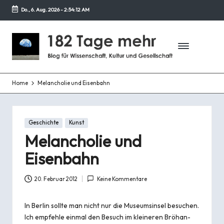
Do., 6. Aug. 2026
-
2:54:12 AM
Zurück
zum
1
Blog
Inhalt
für
8
Wissenschaft,
2
Kultur
und
Home
Melancholie und Eisenbahn
T
Gesellschaft
a
Posted
g
Geschichte
Kunst
in
Melancholie und
e
Eisenbahn
m
e
20. Februar 2012
Keine Kommentare
h
In Berlin sollte man nicht nur die Museumsinsel besuchen.
r
Ich empfehle einmal den Besuch im kleineren Bröhan-