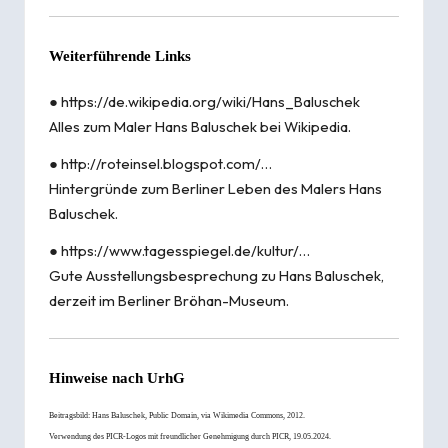
Weiterführende Links
●
https://de.wikipedia.org/wiki/Hans_Baluschek
Alles zum Maler Hans Baluschek bei Wikipedia.
●
http://roteinsel.blogspot.com/…
Hintergründe zum Berliner Leben des Malers Hans
Baluschek.
●
https://www.tagesspiegel.de/kultur/…
Gute Ausstellungsbesprechung zu Hans Baluschek,
derzeit im Berliner Bröhan-Museum.
Hinweise nach
UrhG
Beitragsbild:
Hans Baluschek
, Public Domain, via Wikimedia Commons, 2012.
Verwendung des PICR-Logos mit freundlicher Genehmigung durch
PICR
, 19.05.2024.