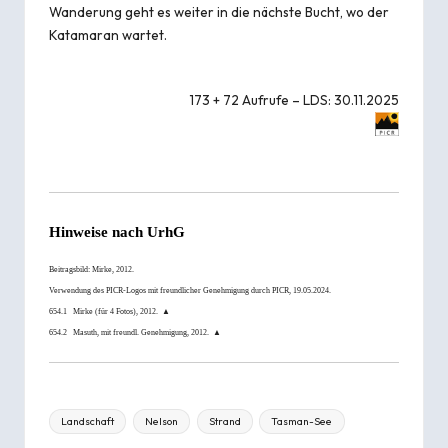
Wanderung geht es weiter in die nächste Bucht, wo der
Katamaran wartet.
173 + 72 Aufrufe – LDS: 30.11.2025
Hinweise nach
UrhG
Beitragsbild:
Mirke
, 2012.
Verwendung des PICR-Logos mit freundlicher Genehmigung durch
PICR
, 19.05.2024.
654.1
Mirke
(für 4 Fotos), 2012.
▲
654.2
Masuth, mit freundl. Genehmigung, 2012.
▲
Tags:
Landschaft
Nelson
Strand
Tasman-See