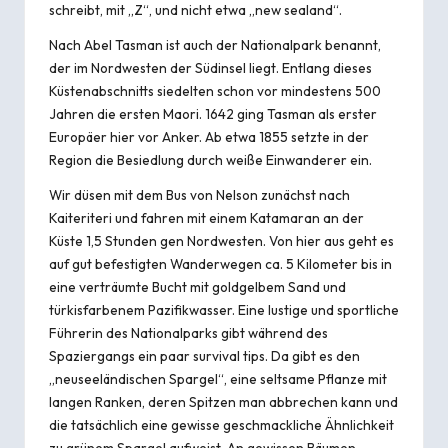
schreibt, mit „Z“, und nicht etwa „new sealand“.
Nach
Abel Tasman
ist auch der
Nationalpark
benannt,
der im Nordwesten der Südinsel liegt. Entlang dieses
Küstenabschnitts siedelten schon vor mindestens 500
Jahren die ersten Maori. 1642 ging Tasman als erster
Europäer hier vor Anker. Ab etwa 1855 setzte in der
Region die Besiedlung durch weiße Einwanderer ein.
Wir düsen mit dem Bus von Nelson zunächst nach
Kaiteriteri und fahren mit einem Katamaran an der
Küste 1,5 Stunden gen Nordwesten. Von hier aus geht es
auf gut befestigten Wanderwegen ca. 5 Kilometer bis in
eine verträumte Bucht mit goldgelbem Sand und
türkisfarbenem Pazifikwasser. Eine lustige und sportliche
Führerin des Nationalparks gibt während des
Spaziergangs ein paar survival tips. Da gibt es den
„neuseeländischen Spargel“, eine seltsame Pflanze mit
langen Ranken, deren Spitzen man abbrechen kann und
die tatsächlich eine gewisse geschmackliche Ähnlichkeit