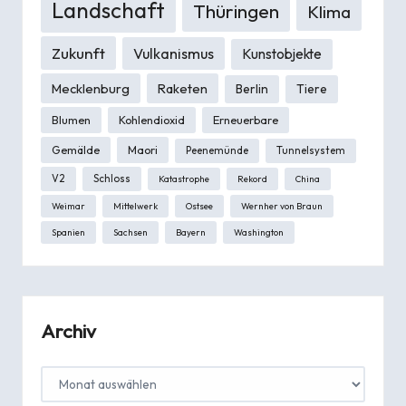
Landschaft
Thüringen
Klima
Zukunft
Vulkanismus
Kunstobjekte
Mecklenburg
Raketen
Berlin
Tiere
Blumen
Kohlendioxid
Erneuerbare
Gemälde
Maori
Peenemünde
Tunnelsystem
V2
Schloss
Katastrophe
Rekord
China
Weimar
Mittelwerk
Ostsee
Wernher von Braun
Spanien
Sachsen
Bayern
Washington
Archiv