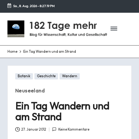
Sa., 8. Aug. 2026
-
8:27:20 PM
Zurück
zum
1
Blog
Inhalt
für
8
Wissenschaft,
2
Kultur
und
Home
Ein Tag Wandern und am Strand
T
Gesellschaft
a
Posted
g
Botanik
Geschichte
Wandern
in
e
Neuseeland
m
Ein Tag Wandern und
e
am Strand
h
27. Januar 2012
Keine Kommentare
r