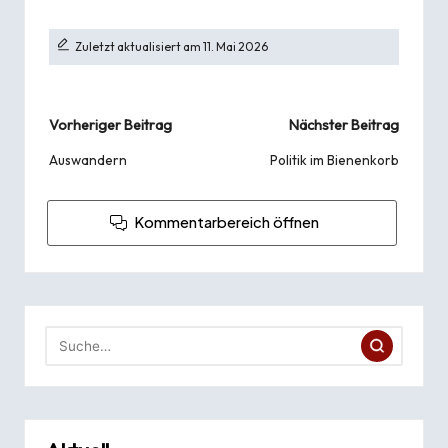
Zuletzt aktualisiert am 11. Mai 2026
Beitragsnavigation
Vorheriger Beitrag
Nächster Beitrag
Auswandern
Politik im Bienenkorb
Kommentarbereich öffnen