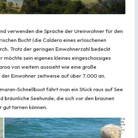
land verwenden die Sprache der Ureinwohner für den
rischen Bucht (die Caldera eines erloschenen
urch. Trotz der geringen Einwohnerzahl bedeckt
er möchte sein eigenes kleines eingeschossiges
aroa von weitem aussieht wie eine große
hl der Einwohner zeitweise auf über 7.000 an.
maran-Schnellboot fährt man ein Stück raus auf See
nd bräunliche Seehunde, die sich vor den braunen
r gut tarnen können.
© B
ildr
echt
e:
215.
1