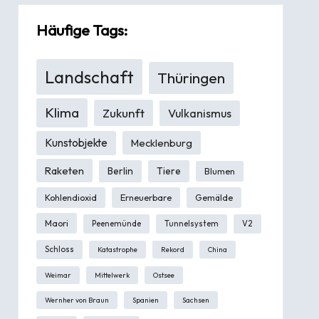
Häufige Tags:
Landschaft
Thüringen
Klima
Zukunft
Vulkanismus
Kunstobjekte
Mecklenburg
Raketen
Berlin
Tiere
Blumen
Kohlendioxid
Erneuerbare
Gemälde
Maori
Peenemünde
Tunnelsystem
V2
Schloss
Katastrophe
Rekord
China
Weimar
Mittelwerk
Ostsee
Wernher von Braun
Spanien
Sachsen