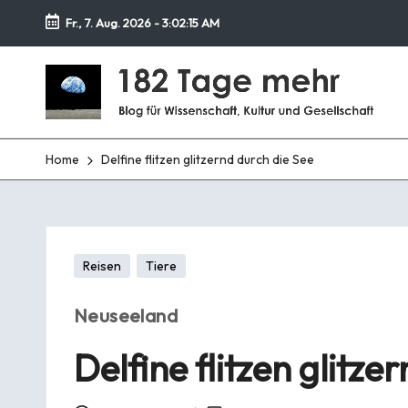
Fr., 7. Aug. 2026
-
3:02:16 AM
Zurück
1
zum
Blog
Inhalt
für
8
Wissenschaft,
Kultur
2
Home
Delfine flitzen glitzernd durch die See
und
T
Gesellschaft
a
Posted
Reisen
Tiere
g
in
e
Neuseeland
m
Delfine flitzen glitze
e