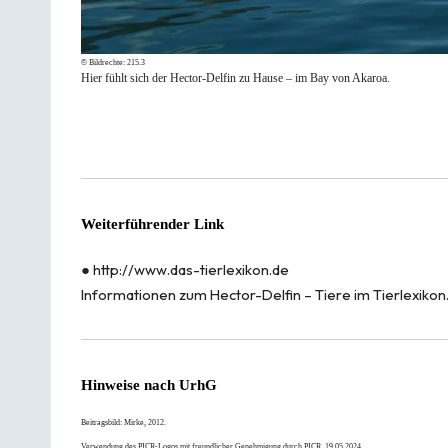
© Bildrechte:
215.3
Hier fühlt sich der Hector-Delfin zu Hause – im Bay von Akaroa.
Weiterführender Link
●
http://www.das-tierlexikon.de
Informationen zum Hector-Delfin – Tiere im Tierlexikon
Hinweise nach
UrhG
Beitragsbild:
Mirke
, 2012.
Verwendung des PICR-Logos mit freundlicher Genehmigung durch
PICR
, 19.05.2024.