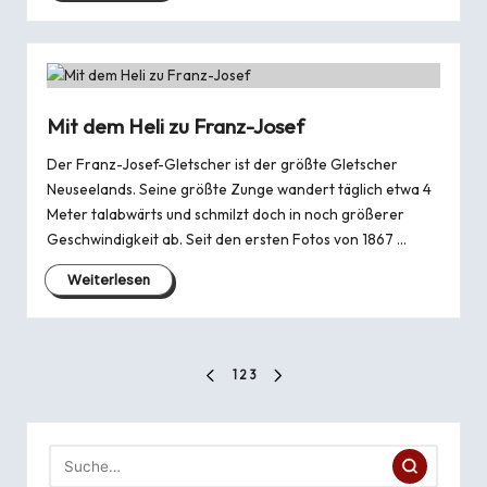
Mit dem Heli zu Franz-Josef
Der Franz-Josef-Gletscher ist der größte Gletscher
Neuseelands. Seine größte Zunge wandert täglich etwa 4
Meter talabwärts und schmilzt doch in noch größerer
Geschwindigkeit ab. Seit den ersten Fotos von 1867 …
Weiterlesen
Seitennummerierung
1
2
3
PREVIOUS
NEXT
der
PAGE
PAGE
Beiträge