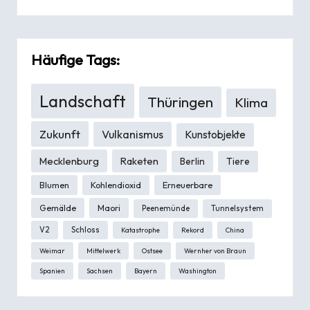
Häufige Tags:
Landschaft
Thüringen
Klima
Zukunft
Vulkanismus
Kunstobjekte
Mecklenburg
Raketen
Berlin
Tiere
Blumen
Kohlendioxid
Erneuerbare
Gemälde
Maori
Peenemünde
Tunnelsystem
V2
Schloss
Katastrophe
Rekord
China
Weimar
Mittelwerk
Ostsee
Wernher von Braun
Spanien
Sachsen
Bayern
Washington