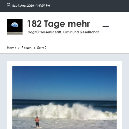
So., 9. Aug. 2026
-
1:41:35 PM
Zurück
zum
1
Blog
Inhalt
für
8
Wissenschaft,
2
Kultur
und
Home
Reisen
Seite 2
T
Gesellschaft
a
g
e
m
e
h
r