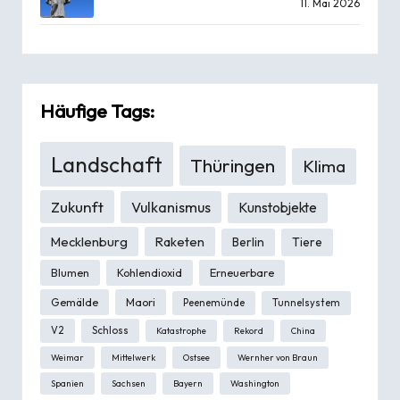
11. Mai 2026
Häufige Tags:
Landschaft
Thüringen
Klima
Zukunft
Vulkanismus
Kunstobjekte
Mecklenburg
Raketen
Berlin
Tiere
Blumen
Kohlendioxid
Erneuerbare
Gemälde
Maori
Peenemünde
Tunnelsystem
V2
Schloss
Katastrophe
Rekord
China
Weimar
Mittelwerk
Ostsee
Wernher von Braun
Spanien
Sachsen
Bayern
Washington