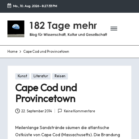
Mo., 10. Aug. 2026
-
8:27:34 PM
Zurück
zum
1
Blog
Inhalt
für
8
Wissenschaft,
2
Kultur
und
Home
Cape Cod und Provincetown
T
Gesellschaft
a
Posted
g
Kunst
Literatur
Reisen
in
Cape Cod und
e
Provincetown
m
e
22. September 2014
Keine Kommentare
h
Meilenlange Sandstrände säumen die atlantische
r
Ostküste von Cape Cod (Massachusetts). Die Brandung