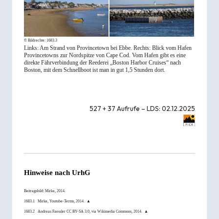
© Bildrechte:
1683.3
Links: Am Strand von Provincetown bei Ebbe. Rechts: Blick vom Hafen
Provincetowns zur Nordspitze von Cape Cod. Vom Hafen gibt es eine
direkte Fährverbindung der Reederei „Boston Harbor Cruises“ nach
Boston, mit dem Schnellboot ist man in gut 1,5 Stunden dort.
527 + 37 Aufrufe – LDS: 02.12.2025
Hinweise nach
UrhG
Beitragsbild:
Mirke
, 2014.
1683.1
Mirke
,
Youtube-Terms
, 2014.
▲
1683.2
Andreas Faessler
CC BY-SA 3.0
, via Wikimedia Commons, 2014.
▲