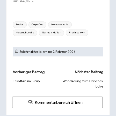
1683.3
Mirke
, 2014.
▲
Tags:
Boston
Cape Cod
Homosexuelle
Massachusetts
Norman Mailer
Provincetown
Zuletzt aktualisiert am 9. Februar 2026
Beitragsnavigation
Vorheriger Beitrag
Nächster Beitrag
Ersoffen im Sirup
Wanderung zum Hancock
Lake
Kommentarbereich öffnen