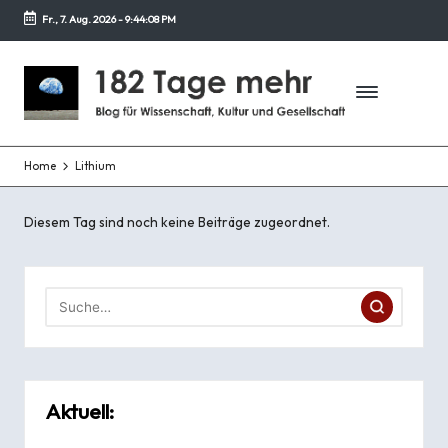
Fr., 7. Aug. 2026
-
9:44:08 PM
Zurück
zum
1
Blog
Inhalt
für
8
Wissenschaft,
2
Kultur
und
Home
Lithium
T
Gesellschaft
a
Diesem Tag sind noch keine Beiträge zugeordnet.
g
e
m
e
h
Aktuell:
r