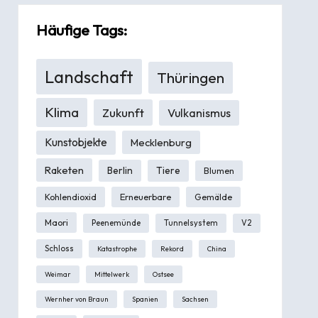
Häufige Tags:
Landschaft
Thüringen
Klima
Zukunft
Vulkanismus
Kunstobjekte
Mecklenburg
Raketen
Berlin
Tiere
Blumen
Kohlendioxid
Erneuerbare
Gemälde
Maori
Peenemünde
Tunnelsystem
V2
Schloss
Katastrophe
Rekord
China
Weimar
Mittelwerk
Ostsee
Wernher von Braun
Spanien
Sachsen