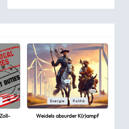
Posted
Energie
Politik
in
oll-
Weidels absurder K(r)ampf