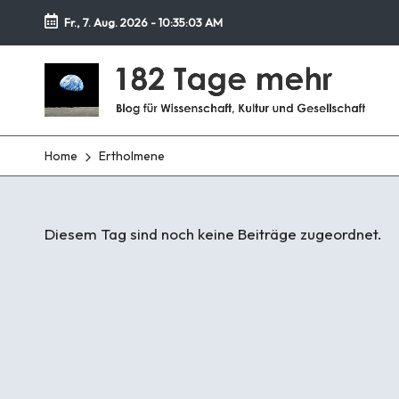
Fr., 7. Aug. 2026
-
10:35:04 AM
Zurück
1
zum
Blog
Inhalt
für
8
Wissenschaft,
Kultur
2
Home
Ertholmene
und
T
Gesellschaft
a
Diesem Tag sind noch keine Beiträge zugeordnet.
g
e
m
e