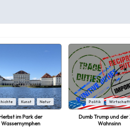
Posted
hichte
Kunst
Natur
Politik
Wirtschaft
in
Herbst im Park der
Dumb Trump und der Z
Wassernymphen
Wahnsinn