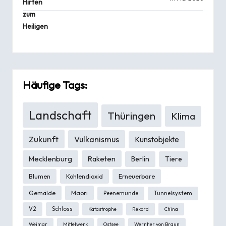
Häufige Tags:
Landschaft
Thüringen
Klima
Zukunft
Vulkanismus
Kunstobjekte
Mecklenburg
Raketen
Berlin
Tiere
Blumen
Kohlendioxid
Erneuerbare
Gemälde
Maori
Peenemünde
Tunnelsystem
V2
Schloss
Katastrophe
Rekord
China
Weimar
Mittelwerk
Ostsee
Wernher von Braun