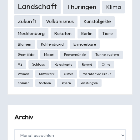
Landschaft
Thüringen
Klima
Zukunft
Vulkanismus
Kunstobjekte
Mecklenburg
Raketen
Berlin
Tiere
Blumen
Kohlendioxid
Erneuerbare
Gemälde
Maori
Peenemünde
Tunnelsystem
V2
Schloss
Katastrophe
Rekord
China
Weimar
Mittelwerk
Ostsee
Wernher von Braun
Spanien
Sachsen
Bayern
Washington
Archiv