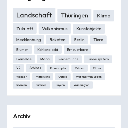
Landschaft
Thüringen
Klima
Zukunft
Vulkanismus
Kunstobjekte
Mecklenburg
Raketen
Berlin
Tiere
Blumen
Kohlendioxid
Erneuerbare
Gemälde
Maori
Peenemünde
Tunnelsystem
V2
Schloss
Katastrophe
Rekord
China
Weimar
Mittelwerk
Ostsee
Wernher von Braun
Spanien
Sachsen
Bayern
Washington
Archiv