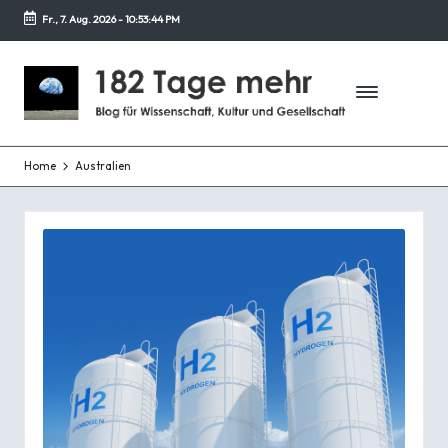
Fr., 7. Aug. 2026
-
10:53:44 PM
Zurück
zum
1
Blog
Inhalt
für
8
Wissenschaft,
2
Kultur
und
Home
Australien
T
Gesellschaft
a
g
e
m
e
h
r