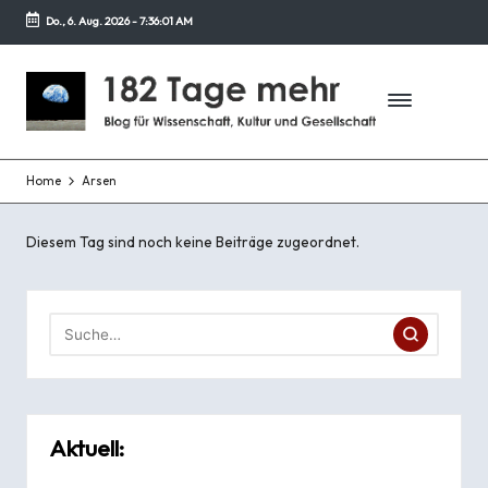
Do., 6. Aug. 2026
-
7:36:01 AM
Zurück
zum
1
Blog
Inhalt
für
8
Wissenschaft,
2
Kultur
und
Home
Arsen
T
Gesellschaft
a
Diesem Tag sind noch keine Beiträge zugeordnet.
g
e
m
e
h
Aktuell:
r